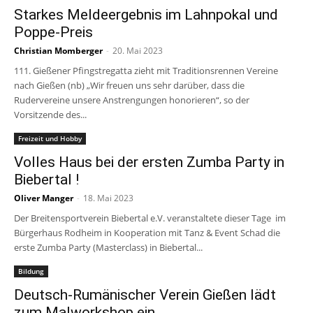
Starkes Meldeergebnis im Lahnpokal und
Poppe-Preis
Christian Momberger
-
20. Mai 2023
111. Gießener Pfingstregatta zieht mit Traditionsrennen Vereine
nach Gießen (nb) „Wir freuen uns sehr darüber, dass die
Rudervereine unsere Anstrengungen honorieren“, so der
Vorsitzende des...
Freizeit und Hobby
Volles Haus bei der ersten Zumba Party in
Biebertal !
Oliver Manger
-
18. Mai 2023
Der Breitensportverein Biebertal e.V. veranstaltete dieser Tage im
Bürgerhaus Rodheim in Kooperation mit Tanz & Event Schad die
erste Zumba Party (Masterclass) in Biebertal...
Bildung
Deutsch-Rumänischer Verein Gießen lädt
zum Malworkshop ein