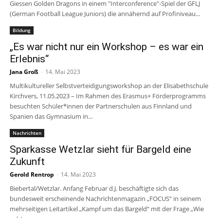
Giessen Golden Dragons in einem "Interconference"-Spiel der GFLJ
(German Football League Juniors) die annähernd auf Profiniveau...
Bildung
„Es war nicht nur ein Workshop – es war ein
Erlebnis“
Jana Groß
-
14. Mai 2023
Multikultureller Selbstverteidigungsworkshop an der Elisabethschule
Kirchvers, 11.05.2023 – Im Rahmen des Erasmus+ Förderprogramms
besuchten Schüler*innen der Partnerschulen aus Finnland und
Spanien das Gymnasium in...
Nachrichten
Sparkasse Wetzlar sieht für Bargeld eine
Zukunft
Gerold Rentrop
-
14. Mai 2023
Biebertal/Wetzlar. Anfang Februar d.J. beschäftigte sich das
bundesweit erscheinende Nachrichtenmagazin „FOCUS“ in seinem
mehrseitigen Leitartikel „Kampf um das Bargeld“ mit der Frage „Wie