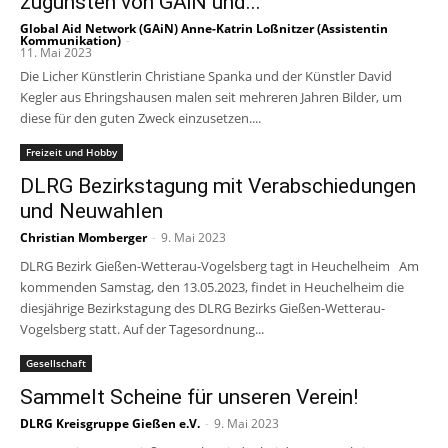
zugunsten von GAiN und...
Global Aid Network (GAiN) Anne-Katrin Loßnitzer (Assistentin
Kommunikation)
-
11. Mai 2023
Die Licher Künstlerin Christiane Spanka und der Künstler David
Kegler aus Ehringshausen malen seit mehreren Jahren Bilder, um
diese für den guten Zweck einzusetzen....
Freizeit und Hobby
DLRG Bezirkstagung mit Verabschiedungen
und Neuwahlen
Christian Momberger
-
9. Mai 2023
DLRG Bezirk Gießen-Wetterau-Vogelsberg tagt in Heuchelheim Am
kommenden Samstag, den 13.05.2023, findet in Heuchelheim die
diesjährige Bezirkstagung des DLRG Bezirks Gießen-Wetterau-
Vogelsberg statt. Auf der Tagesordnung...
Gesellschaft
Sammelt Scheine für unseren Verein!
DLRG Kreisgruppe Gießen e.V.
-
9. Mai 2023