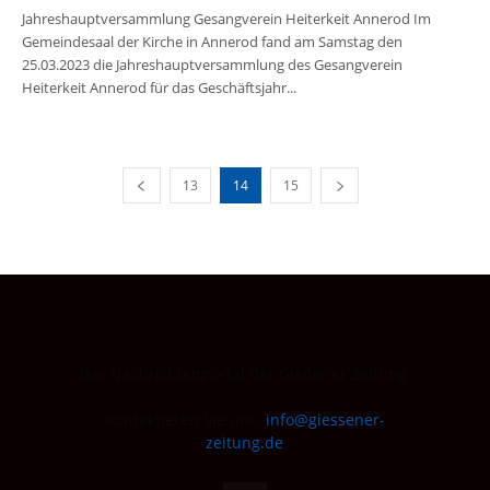
Jahreshauptversammlung Gesangverein Heiterkeit Annerod Im
Gemeindesaal der Kirche in Annerod fand am Samstag den
25.03.2023 die Jahreshauptversammlung des Gesangverein
Heiterkeit Annerod für das Geschäftsjahr...
13
14
15
Das Nachrichtenportal der Gießener Zeitung.
Kontaktieren Sie uns:
info@giessener-
zeitung.de