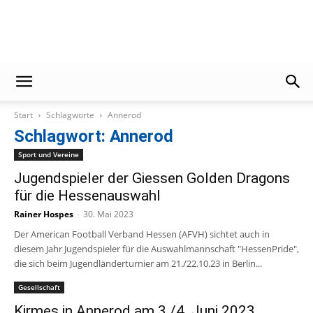
Gießener
Start
Schlagworte
Annerod
Zeitung
Schlagwort: Annerod
Sport und Vereine
Jugendspieler der Giessen Golden Dragons
für die Hessenauswahl
Rainer Hospes
-
30. Mai 2023
Der American Football Verband Hessen (AFVH) sichtet auch in
diesem Jahr Jugendspieler für die Auswahlmannschaft "HessenPride",
die sich beim Jugendländerturnier am 21./22.10.23 in Berlin...
Gesellschaft
Kirmes in Annerod am 3./4. Juni 2023