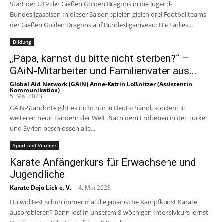
Start der U19 der Gießen Golden Dragons in die Jugend-
Bundesligasaison In dieser Saison spielen gleich drei Footballteams
der Gießen Golden Dragons auf Bundesliganiveau: Die Ladies...
Bildung
„Papa, kannst du bitte nicht sterben?“ –
GAiN-Mitarbeiter und Familienvater aus...
Global Aid Network (GAiN) Anne-Katrin Loßnitzer (Assistentin
Kommunikation)
-
5. Mai 2023
GAiN-Standorte gibt es nicht nur in Deutschland, sondern in
weiteren neun Ländern der Welt. Nach dem Erdbeben in der Türkei
und Syrien beschlossen alle...
Sport und Vereine
Karate Anfängerkurs für Erwachsene und
Jugendliche
Karate Dojo Lich e. V.
-
4. Mai 2023
Du wolltest schon immer mal die japanische Kampfkunst Karate
ausprobieren? Dann los! In unserem 8-wöchigen Intensivkurs lernst