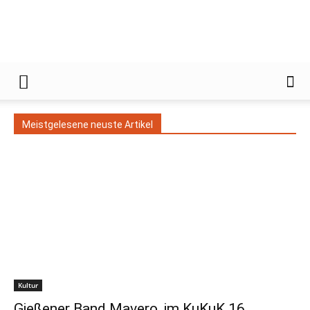
Gießener
Meistgelesene neuste Artikel
Zeitung
Kultur
Gießener Band Mavero, im KuKuK 16.