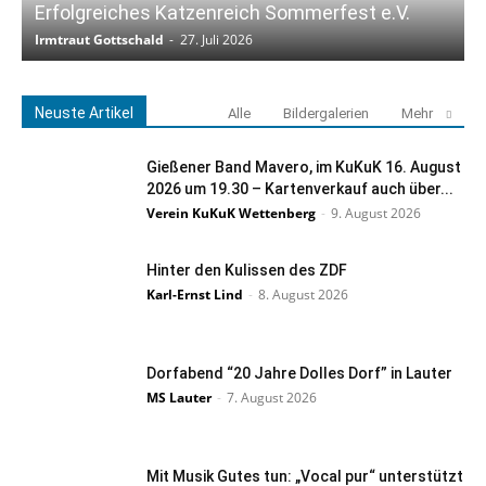
Erfolgreiches Katzenreich Sommerfest e.V.
K
Irmtraut Gottschald
-
27. Juli 2026
I
Neuste Artikel
Alle
Bildergalerien
Mehr
Gießener Band Mavero, im KuKuK 16. August
2026 um 19.30 – Kartenverkauf auch über...
Verein KuKuK Wettenberg
-
9. August 2026
Hinter den Kulissen des ZDF
Karl-Ernst Lind
-
8. August 2026
Dorfabend “20 Jahre Dolles Dorf” in Lauter
MS Lauter
-
7. August 2026
Mit Musik Gutes tun: „Vocal pur“ unterstützt