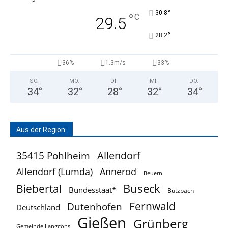
°
30.8
°
C
29.5
°
28.2
36%
1.3m/s
33%
SO.
MO.
DI.
MI.
DO.
34
°
32
°
28
°
32
°
34
°
Aus der Region:
Allendorf
35415 Pohlheim
Allendorf (Lumda)
Annerod
Beuern
Buseck
Biebertal
Bundesstaat*
Butzbach
Fernwald
Dutenhofen
Deutschland
Gießen
Grünberg
Gemeinde Langgöns