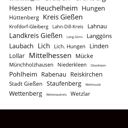
Heuchelheim
Hessen
Hungen
Kreis Gießen
Hüttenberg
Lahnau
Krofdorf-Gleiberg
Lahn-Dill-Kreis
Landkreis Gießen
Langgöns
Lang-Göns
Lich
Laubach
Linden
Lich. Hungen
Mittelhessen
Lollar
Mücke
Münchholzhausen
Niederkleen
Oberkleen
Pohlheim
Reiskirchen
Rabenau
Staufenberg
Stadt Gießen
Weltmusik
Wettenberg
Wetzlar
Wetteraukreis