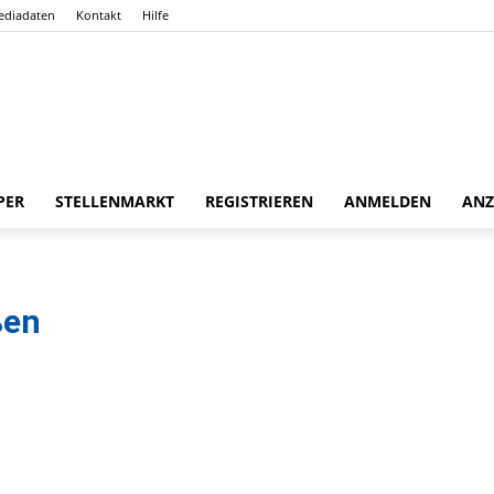
ediadaten
Kontakt
Hilfe
Gießener
PER
STELLENMARKT
REGISTRIEREN
ANMELDEN
ANZ
ßen
Zeitung