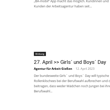
„BA-mobil“ App macht das möglich. Kundinnen und
Kunden der Arbeitsagentur haben seit...
Bildung
27. April >> Girls´ und Boys´ Day
Agentur für Arbeit Gießen
-
12. April 2023
Der bundesweite Girls´ und Boys´ Day will typische
Rollenklischees bei der Berufswahl aufbrechen und 
beitragen, dass weder Mädchen noch Jungen bei ihr
Berufswahl...