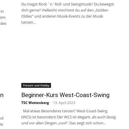
Du magst Rock ´n´Roll- und Swingmusik? Du bewegst
dich gerne? Vielleicht möchtest du auf den „Golden
 in
Oldies“ und anderen Musik-Events zu der Musik
eim
tanzen...
 des
Freizeit und Hobby
en
Beginner-Kurs West-Coast-Swing
TSC Wettenberg
-
13. April 2023
Mal etwas Besonderes tanzen? West-Coast-Swing
(WCS) ist besonders! Der WCS ist elegant, als auch lässig
nd
und vor allen Dingen „cool“. Das zeigt sich schon...
ie