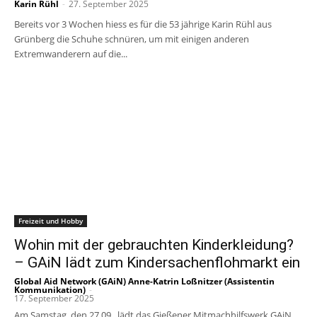
Karin Rühl
-
27. September 2025
Bereits vor 3 Wochen hiess es für die 53 jährige Karin Rühl aus
Grünberg die Schuhe schnüren, um mit einigen anderen
Extremwanderern auf die...
Freizeit und Hobby
Wohin mit der gebrauchten Kinderkleidung?
– GAiN lädt zum Kindersachenflohmarkt ein
Global Aid Network (GAiN) Anne-Katrin Loßnitzer (Assistentin
Kommunikation)
-
17. September 2025
Am Samstag, den 27.09., lädt das Gießener Mitmachhilfswerk GAiN