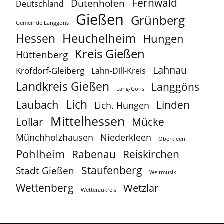
Fernwald
Dutenhofen
Deutschland
Gießen
Grünberg
Gemeinde Langgöns
Heuchelheim
Hessen
Hungen
Kreis Gießen
Hüttenberg
Lahnau
Krofdorf-Gleiberg
Lahn-Dill-Kreis
Landkreis Gießen
Langgöns
Lang-Göns
Lich
Laubach
Linden
Lich. Hungen
Mittelhessen
Lollar
Mücke
Münchholzhausen
Niederkleen
Oberkleen
Pohlheim
Reiskirchen
Rabenau
Staufenberg
Stadt Gießen
Weltmusik
Wettenberg
Wetzlar
Wetteraukreis