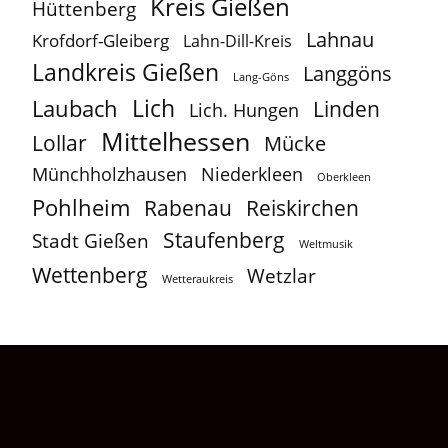
Kreis Gießen
Hüttenberg
Lahnau
Krofdorf-Gleiberg
Lahn-Dill-Kreis
Landkreis Gießen
Langgöns
Lang-Göns
Lich
Laubach
Linden
Lich. Hungen
Mittelhessen
Lollar
Mücke
Münchholzhausen
Niederkleen
Oberkleen
Pohlheim
Reiskirchen
Rabenau
Staufenberg
Stadt Gießen
Weltmusik
Wettenberg
Wetzlar
Wetteraukreis