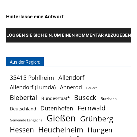
Hinterlasse eine Antwort
LOGGEN SIE SICH EIN, UM EINEN KOMMENTAR ABZUGEBEN
Aus der Region:
Allendorf
35415 Pohlheim
Allendorf (Lumda)
Annerod
Beuern
Buseck
Biebertal
Bundesstaat*
Butzbach
Fernwald
Dutenhofen
Deutschland
Gießen
Grünberg
Gemeinde Langgöns
Heuchelheim
Hessen
Hungen