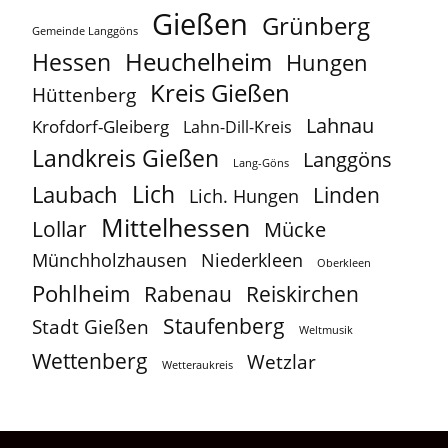
Gießen
Grünberg
Gemeinde Langgöns
Heuchelheim
Hessen
Hungen
Kreis Gießen
Hüttenberg
Lahnau
Krofdorf-Gleiberg
Lahn-Dill-Kreis
Landkreis Gießen
Langgöns
Lang-Göns
Lich
Laubach
Linden
Lich. Hungen
Mittelhessen
Lollar
Mücke
Münchholzhausen
Niederkleen
Oberkleen
Pohlheim
Reiskirchen
Rabenau
Staufenberg
Stadt Gießen
Weltmusik
Wettenberg
Wetzlar
Wetteraukreis