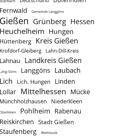
Deutschland
Butzbach
Fernwald
Gemeinde Langgöns
Gießen
Grünberg
Hessen
Heuchelheim
Hungen
Kreis Gießen
Hüttenberg
Krofdorf-Gleiberg
Lahn-Dill-Kreis
Landkreis Gießen
Lahnau
Laubach
Langgöns
Lang-Göns
Lich
Linden
Lich. Hungen
Mittelhessen
Lollar
Mücke
Münchholzhausen
Niederkleen
Pohlheim
Rabenau
Oberkleen
Reiskirchen
Stadt Gießen
Staufenberg
Weltmusik