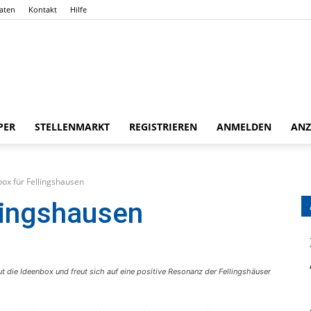
aten
Kontakt
Hilfe
Gießener
PER
STELLENMARKT
REGISTRIEREN
ANMELDEN
ANZ
ox für Fellingshausen
Zeitung
lingshausen
ut die Ideenbox und freut sich auf eine positive Resonanz der Fellingshäuser