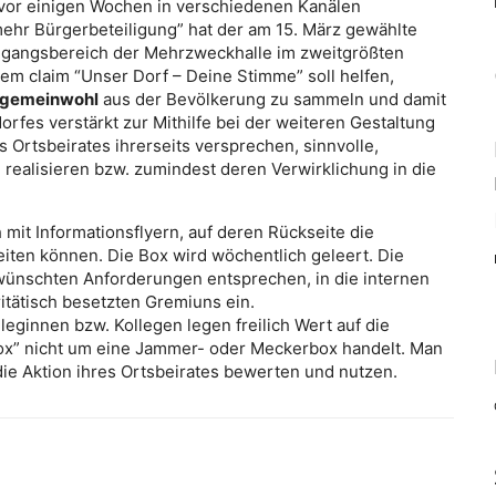
vor einigen Wochen in verschiedenen Kanälen
mehr Bürgerbeteiligung” hat der am 15. März gewählte
Eingangsbereich der Mehrzweckhalle im zweitgrößten
t dem claim “Unser Dorf – Deine Stimme” soll helfen,
lgemeinwohl
aus der Bevölkerung zu sammeln und damit
fes verstärkt zur Mithilfe bei der weiteren Gestaltung
Ortsbeirates ihrerseits versprechen, sinnvolle,
realisieren bzw. zumindest deren Verwirklichung in die
 mit Informationsflyern, auf deren Rückseite die
iten können. Die Box wird wöchentlich geleert. Die
ewünschten Anforderungen entsprechen, in die internen
itätisch besetzten Gremiuns ein.
leginnen bzw. Kollegen legen freilich Wert auf die
nbox” nicht um eine Jammer- oder Meckerbox handelt. Man
die Aktion ihres Ortsbeirates bewerten und nutzen.