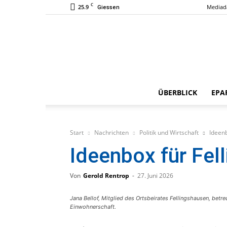
C
25.9
Mediad
Giessen
ÜBERBLICK
EPA
Start
Nachrichten
Politik und Wirtschaft
Ideenb
Ideenbox für Fel
Von
Gerold Rentrop
-
27. Juni 2026
Jana Bellof, Mitglied des Ortsbeirates Fellingshausen, betre
Einwohnerschaft.