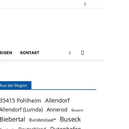
EIGEN
KONTAKT
Aus der Region:
Allendorf
35415 Pohlheim
Allendorf (Lumda)
Annerod
Beuern
Buseck
Biebertal
Bundesstaat*
Dutenhofen