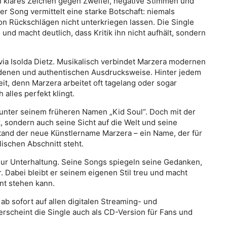
in klares Zeichen gegen Zweifel, negative Stimmen und
r Song vermittelt eine starke Botschaft: niemals
n Rückschlägen nicht unterkriegen lassen. Die Single
und macht deutlich, dass Kritik ihn nicht aufhält, sondern
via Isolda Dietz. Musikalisch verbindet Marzera modernen
adenen und authentischen Ausdrucksweise. Hinter jedem
eit, denn Marzera arbeitet oft tagelang oder sogar
 alles perfekt klingt.
unter seinem früheren Namen „Kid Soul“. Doch mit der
k, sondern auch seine Sicht auf die Welt und seine
tstand der neue Künstlername Marzera – ein Name, der für
ischen Abschnitt steht.
nur Unterhaltung. Seine Songs spiegeln seine Gedanken,
. Dabei bleibt er seinem eigenen Stil treu und macht
nt stehen kann.
ab sofort auf allen digitalen Streaming- und
erscheint die Single auch als CD-Version für Fans und