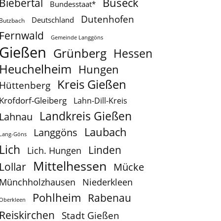
Buseck
Biebertal
Bundesstaat*
Dutenhofen
Deutschland
Butzbach
Fernwald
Gemeinde Langgöns
Gießen
Grünberg
Hessen
Heuchelheim
Hungen
Kreis Gießen
Hüttenberg
Krofdorf-Gleiberg
Lahn-Dill-Kreis
Landkreis Gießen
Lahnau
Laubach
Langgöns
Lang-Göns
Lich
Linden
Lich. Hungen
Mittelhessen
Lollar
Mücke
Münchholzhausen
Niederkleen
Pohlheim
Rabenau
Oberkleen
Reiskirchen
Stadt Gießen