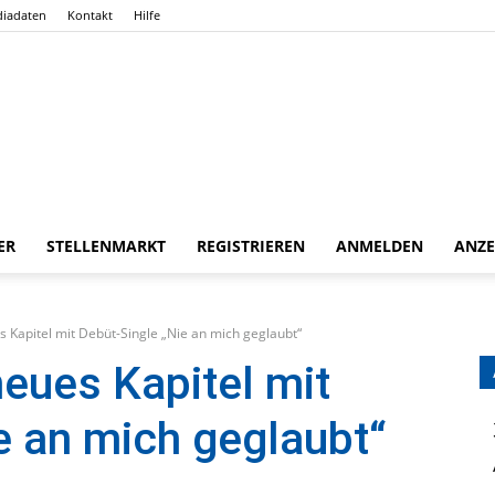
iadaten
Kontakt
Hilfe
ER
STELLENMARKT
REGISTRIEREN
ANMELDEN
ANZE
Gießener
s Kapitel mit Debüt-Single „Nie an mich geglaubt“
neues Kapitel mit
e an mich geglaubt“
Zeitung