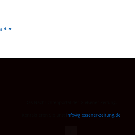
ugeben
Das Nachrichtenportal der Gießener Zeitung.
Kontaktieren Sie uns:
info@giessener-zeitung.de