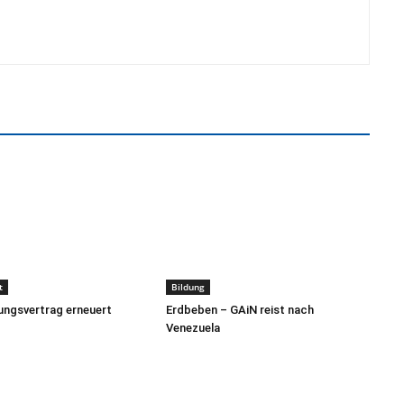
t
Bildung
ngsvertrag erneuert
Erdbeben – GAiN reist nach
Venezuela