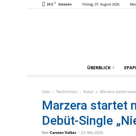
C
24.5
Freitag, 07. August 2026
Med
Giessen
ÜBERBLICK
EPAP
Start
Nachrichten
Kultur
Marzera startet neue
Marzera startet 
Debüt-Single „Ni
Von
Carsten Volker
-
23. Mai 2026