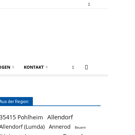
IGEN
KONTAKT
Aus der Region:
Allendorf
35415 Pohlheim
Allendorf (Lumda)
Annerod
Beuern