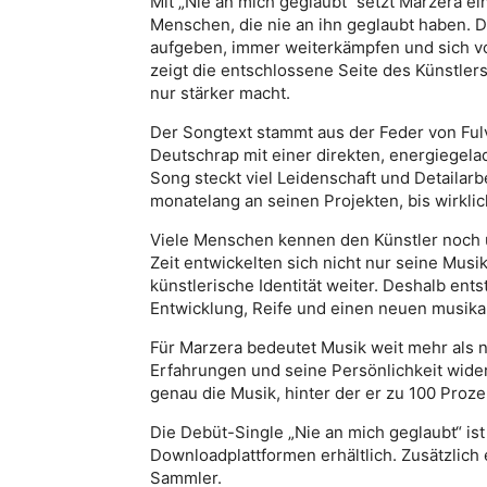
Mit „Nie an mich geglaubt“ setzt Marzera e
Menschen, die nie an ihn geglaubt haben. De
aufgeben, immer weiterkämpfen und sich vo
zeigt die entschlossene Seite des Künstlers 
nur stärker macht.
Der Songtext stammt aus der Feder von Ful
Deutschrap mit einer direkten, energiegel
Song steckt viel Leidenschaft und Detailarb
monatelang an seinen Projekten, bis wirklich
Viele Menschen kennen den Künstler noch 
Zeit entwickelten sich nicht nur seine Musi
künstlerische Identität weiter. Deshalb en
Entwicklung, Reife und einen neuen musikal
Für Marzera bedeutet Musik weit mehr als 
Erfahrungen und seine Persönlichkeit wider
genau die Musik, hinter der er zu 100 Proze
Die Debüt-Single „Nie an mich geglaubt“ ist 
Downloadplattformen erhältlich. Zusätzlich 
Sammler.