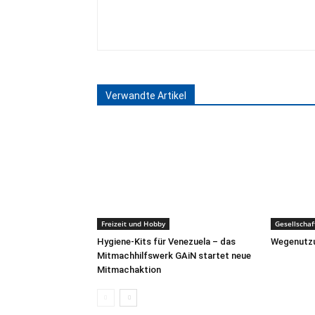
Verwandte Artikel
Freizeit und Hobby
Gesellschaf
Hygiene-Kits für Venezuela – das
Wegenutzu
Mitmachhilfswerk GAiN startet neue
Mitmachaktion