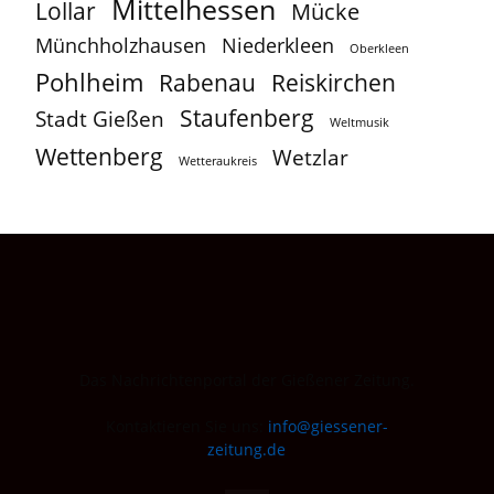
Mittelhessen
Lollar
Mücke
Münchholzhausen
Niederkleen
Oberkleen
Pohlheim
Reiskirchen
Rabenau
Staufenberg
Stadt Gießen
Weltmusik
Wettenberg
Wetzlar
Wetteraukreis
Das Nachrichtenportal der Gießener Zeitung.
Kontaktieren Sie uns:
info@giessener-
zeitung.de