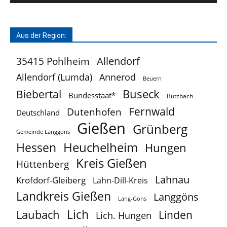
Aus der Region:
Allendorf
35415 Pohlheim
Allendorf (Lumda)
Annerod
Beuern
Buseck
Biebertal
Bundesstaat*
Butzbach
Fernwald
Dutenhofen
Deutschland
Gießen
Grünberg
Gemeinde Langgöns
Heuchelheim
Hessen
Hungen
Kreis Gießen
Hüttenberg
Lahnau
Krofdorf-Gleiberg
Lahn-Dill-Kreis
Landkreis Gießen
Langgöns
Lang-Göns
Lich
Laubach
Linden
Lich. Hungen