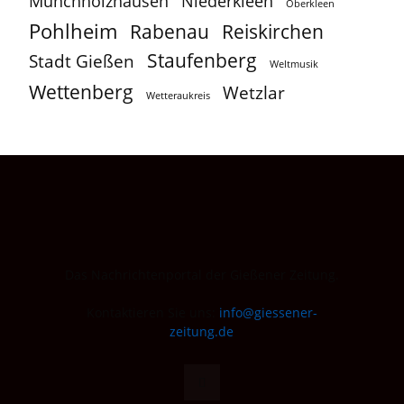
Münchholzhausen
Niederkleen
Oberkleen
Pohlheim
Reiskirchen
Rabenau
Staufenberg
Stadt Gießen
Weltmusik
Wettenberg
Wetzlar
Wetteraukreis
Das Nachrichtenportal der Gießener Zeitung.
Kontaktieren Sie uns:
info@giessener-
zeitung.de