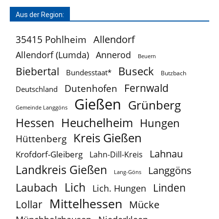
Aus der Region:
Allendorf
35415 Pohlheim
Allendorf (Lumda)
Annerod
Beuern
Buseck
Biebertal
Bundesstaat*
Butzbach
Fernwald
Dutenhofen
Deutschland
Gießen
Grünberg
Gemeinde Langgöns
Heuchelheim
Hessen
Hungen
Kreis Gießen
Hüttenberg
Lahnau
Krofdorf-Gleiberg
Lahn-Dill-Kreis
Landkreis Gießen
Langgöns
Lang-Göns
Lich
Laubach
Linden
Lich. Hungen
Mittelhessen
Lollar
Mücke