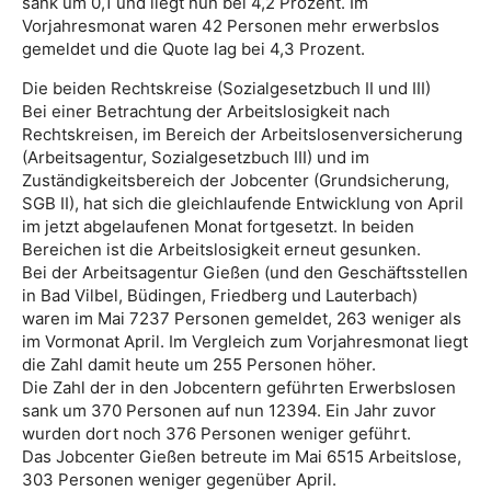
sank um 0,1 und liegt nun bei 4,2 Prozent. Im
Vorjahresmonat waren 42 Personen mehr erwerbslos
gemeldet und die Quote lag bei 4,3 Prozent.
Die beiden Rechtskreise (Sozialgesetzbuch II und III)
Bei einer Betrachtung der Arbeitslosigkeit nach
Rechtskreisen, im Bereich der Arbeitslosenversicherung
(Arbeitsagentur, Sozialgesetzbuch III) und im
Zuständigkeitsbereich der Jobcenter (Grundsicherung,
SGB II), hat sich die gleichlaufende Entwicklung von April
im jetzt abgelaufenen Monat fortgesetzt. In beiden
Bereichen ist die Arbeitslosigkeit erneut gesunken.
Bei der Arbeitsagentur Gießen (und den Geschäftsstellen
in Bad Vilbel, Büdingen, Friedberg und Lauterbach)
waren im Mai 7237 Personen gemeldet, 263 weniger als
im Vormonat April. Im Vergleich zum Vorjahresmonat liegt
die Zahl damit heute um 255 Personen höher.
Die Zahl der in den Jobcentern geführten Erwerbslosen
sank um 370 Personen auf nun 12394. Ein Jahr zuvor
wurden dort noch 376 Personen weniger geführt.
Das Jobcenter Gießen betreute im Mai 6515 Arbeitslose,
303 Personen weniger gegenüber April.