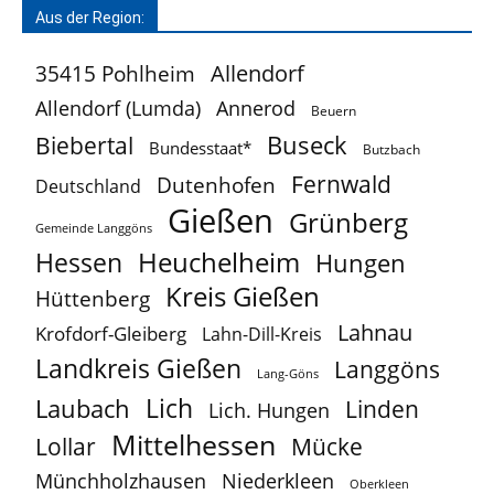
Aus der Region:
Allendorf
35415 Pohlheim
Allendorf (Lumda)
Annerod
Beuern
Buseck
Biebertal
Bundesstaat*
Butzbach
Fernwald
Dutenhofen
Deutschland
Gießen
Grünberg
Gemeinde Langgöns
Heuchelheim
Hessen
Hungen
Kreis Gießen
Hüttenberg
Lahnau
Krofdorf-Gleiberg
Lahn-Dill-Kreis
Landkreis Gießen
Langgöns
Lang-Göns
Lich
Laubach
Linden
Lich. Hungen
Mittelhessen
Lollar
Mücke
Münchholzhausen
Niederkleen
Oberkleen