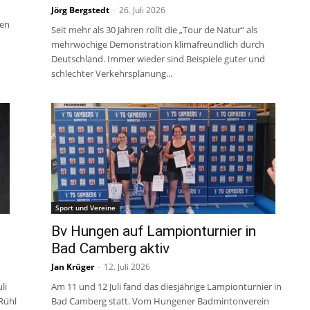
Jörg Bergstedt
-
26. Juli 2026
fen
Seit mehr als 30 Jahren rollt die „Tour de Natur“ als
mehrwöchige Demonstration klimafreundlich durch
Deutschland. Immer wieder sind Beispiele guter und
schlechter Verkehrsplanung...
Sport und Vereine
Bv Hungen auf Lampionturnier in
Bad Camberg aktiv
Jan Krüger
-
12. Juli 2026
li
Am 11 und 12 Juli fand das diesjährige Lampionturnier in
Rühl
Bad Camberg statt. Vom Hungener Badmintonverein