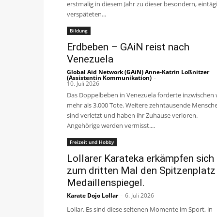
erstmalig in diesem Jahr zu dieser besondern, eintäg
verspäteten...
Bildung
Erdbeben – GAiN reist nach
Venezuela
Global Aid Network (GAiN) Anne-Katrin Loßnitzer
(Assistentin Kommunikation)
-
10. Juli 2026
Das Doppelbeben in Venezuela forderte inzwischen 
mehr als 3.000 Tote. Weitere zehntausende Mensch
sind verletzt und haben ihr Zuhause verloren.
Angehörige werden vermisst....
Freizeit und Hobby
Lollarer Karateka erkämpfen sich
zum dritten Mal den Spitzenplatz
Medaillenspiegel.
Karate Dojo Lollar
-
6. Juli 2026
Lollar. Es sind diese seltenen Momente im Sport, in