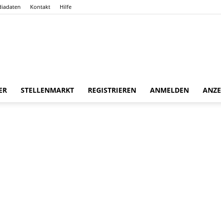
iadaten
Kontakt
Hilfe
Gießener
ER
STELLENMARKT
REGISTRIEREN
ANMELDEN
ANZE
Zeitung