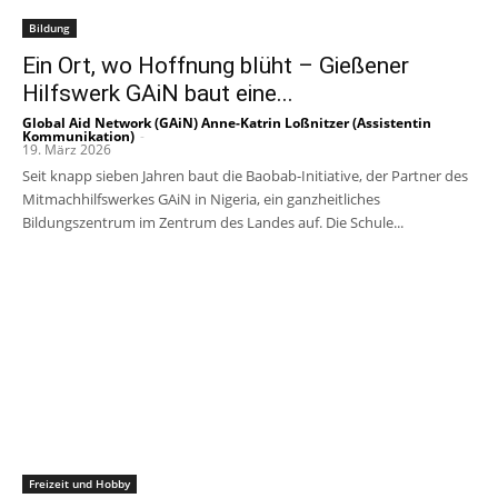
Bildung
Ein Ort, wo Hoffnung blüht – Gießener
Hilfswerk GAiN baut eine...
Global Aid Network (GAiN) Anne-Katrin Loßnitzer (Assistentin
Kommunikation)
-
19. März 2026
Seit knapp sieben Jahren baut die Baobab-Initiative, der Partner des
Mitmachhilfswerkes GAiN in Nigeria, ein ganzheitliches
Bildungszentrum im Zentrum des Landes auf. Die Schule...
Freizeit und Hobby