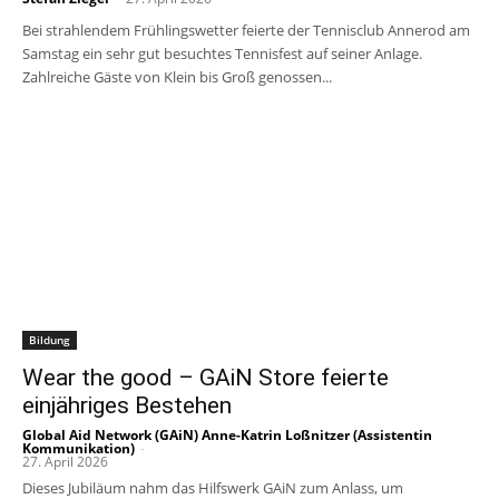
Bei strahlendem Frühlingswetter feierte der Tennisclub Annerod am
Samstag ein sehr gut besuchtes Tennisfest auf seiner Anlage.
Zahlreiche Gäste von Klein bis Groß genossen...
Bildung
Wear the good – GAiN Store feierte
einjähriges Bestehen
Global Aid Network (GAiN) Anne-Katrin Loßnitzer (Assistentin
Kommunikation)
-
27. April 2026
Dieses Jubiläum nahm das Hilfswerk GAiN zum Anlass, um