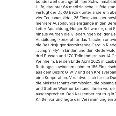
bundesweit durchgeführten Schwimmabzeich
Hilfe, darunter 64 medizinische Hilfeleist
verfügt der DLRG Bezirk unter anderem üb
vier Tauchausbilder, 25 Einsatztaucher so
mehrere Ausbildungslehrgänge in den Bere
Leiter Ausbildung, Holger Schwarzer, und Ei
hinaus wurden die Gliederungen bei der Be
Ausbildungskonzept für das Tauchen entwick
die Bezirksjugendvorsitzende Carolin Ried
„Jump ‘n Fly“ in Linden und den Kletterwal
drei Bussen und 170 Teilnehmern aus 14 Ort
Weinheim. Bei den Ende April 2025 in Laub
Rettungsschwimmen nahmen 156 Einzelsc
aus dem Bezirk G-W-V und den Kreisverband L
eine Kooperation. Verantwortlich für die D
die Meisterschaftskommission, die bislang 
und Steffen Wießner bestand. Ihnen wurde f
ausgesprochen. Den Kassenbericht trug in V
Knittel vor und legte der Versammlung ein 