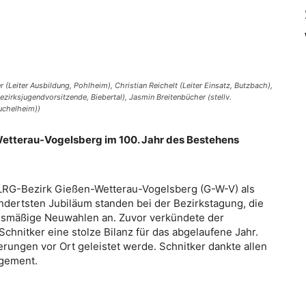
 (Leiter Ausbildung, Pohlheim), Christian Reichelt (Leiter Einsatz, Butzbach),
 (Bezirksjugendvorsitzende, Biebertal), Jasmin Breitenbücher (stellv.
euchelheim))
etterau-Vogelsberg im 100. Jahr des Bestehens
LRG-Bezirk Gießen-Wetterau-Vogelsberg (G-W-V) als
dertsten Jubiläum standen bei der Bezirkstagung, die
nusmäßige Neuwahlen an. Zuvor verkündete der
chnitker eine stolze Bilanz für das abgelaufene Jahr.
erungen vor Ort geleistet werde. Schnitker dankte allen
agement.