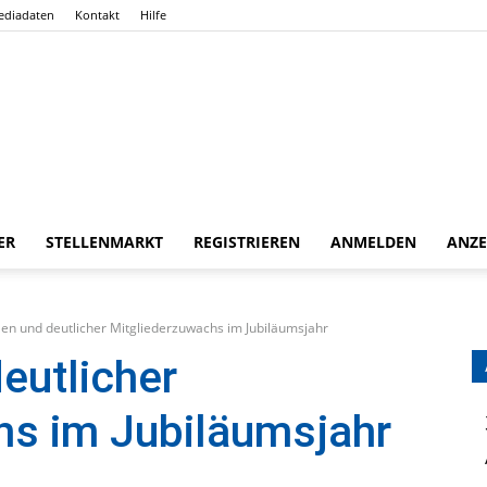
ediadaten
Kontakt
Hilfe
ER
STELLENMARKT
REGISTRIEREN
ANMELDEN
ANZE
Gießener
n und deutlicher Mitgliederzuwachs im Jubiläumsjahr
eutlicher
hs im Jubiläumsjahr
Zeitung