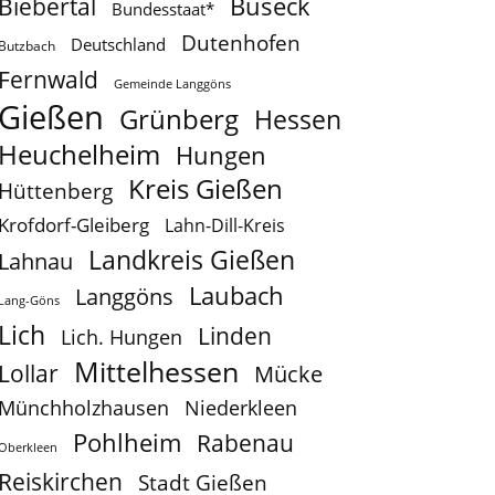
Buseck
Biebertal
Bundesstaat*
Dutenhofen
Deutschland
Butzbach
Fernwald
Gemeinde Langgöns
Gießen
Grünberg
Hessen
Heuchelheim
Hungen
Kreis Gießen
Hüttenberg
Krofdorf-Gleiberg
Lahn-Dill-Kreis
Landkreis Gießen
Lahnau
Laubach
Langgöns
Lang-Göns
Lich
Linden
Lich. Hungen
Mittelhessen
Lollar
Mücke
Münchholzhausen
Niederkleen
Pohlheim
Rabenau
Oberkleen
Reiskirchen
Stadt Gießen