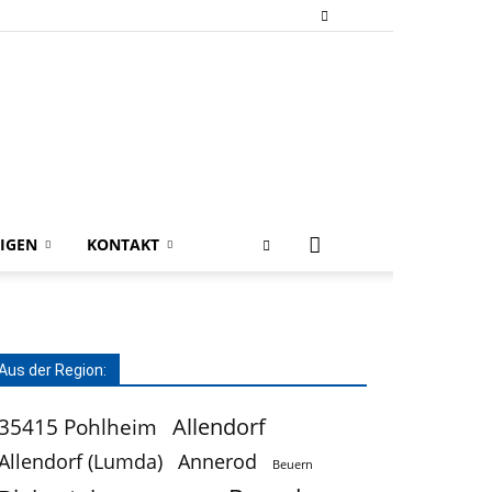
IGEN
KONTAKT
Aus der Region:
Allendorf
35415 Pohlheim
Allendorf (Lumda)
Annerod
Beuern