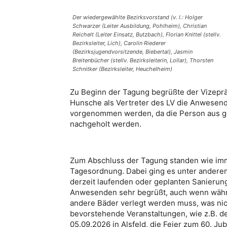
Der wiedergewählte Bezirksvorstand (v. l.: Holger
Schwarzer (Leiter Ausbildung, Pohlheim), Christian
Reichelt (Leiter Einsatz, Butzbach), Florian Knittel (stellv.
Bezirksleiter, Lich), Carolin Riederer
(Bezirksjugendvorsitzende, Biebertal), Jasmin
Breitenbücher (stellv. Bezirksleiterin, Lollar), Thorsten
Schnitker (Bezirksleiter, Heuchelheim)
Zu Beginn der Tagung begrüßte der Vizepr
Hunsche als Vertreter des LV die Anwesende
vorgenommen werden, da die Person aus ges
nachgeholt werden.
Zum Abschluss der Tagung standen wie imme
Tagesordnung. Dabei ging es unter anderem 
derzeit laufenden oder geplanten Sanieru
Anwesenden sehr begrüßt, auch wenn währe
andere Bäder verlegt werden muss, was nich
bevorstehende Veranstaltungen, wie z.B. 
05.09.2026 in Alsfeld, die Feier zum 60. J