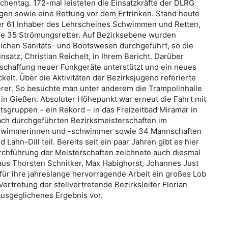
entag. 172-mal leisteten die Einsatzkräfte der DLRG
ungen sowie eine Rettung vor dem Ertrinken. Stand heute
er 61 Inhaber des Lehrscheines Schwimmen und Retten,
wie 35 Strömungsretter. Auf Bezirksebene wurden
ichen Sanitäts- und Bootswesen durchgeführt, so die
nsatz, Christian Reichelt, in Ihrem Bericht. Darüber
schaffung neuer Funkgeräte unterstützt und ein neues
elt. Über die Aktivitäten der Bezirksjugend referierte
erer. So besuchte man unter anderem die Trampolinhalle
d in Gießen. Absoluter Höhepunkt war erneut die Fahrt mit
sgruppen – ein Rekord – in das Freizeitbad Miramar in
ach durchgeführten Bezirksmeisterschaften im
hwimmerinnen und -schwimmer sowie 34 Mannschaften
ahn-Dill teil. Bereits seit ein paar Jahren gibt es hier
urchführung der Meisterschaften zeichnete auch diesmal
aus Thorsten Schnitker, Max Habighorst, Johannes Just
ür ihre jahreslange hervorragende Arbeit ein großes Lob
ertretung der stellvertretende Bezirksleiter Florian
ausgeglichenes Ergebnis vor.