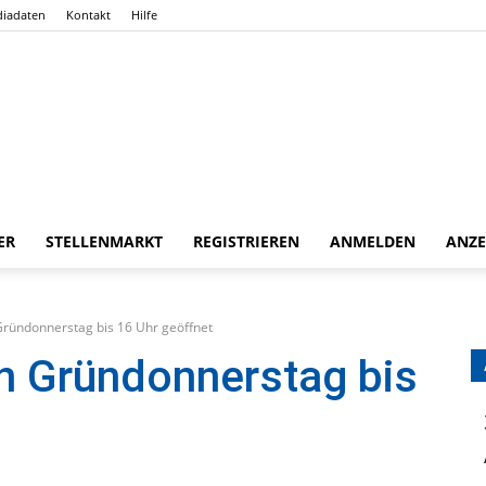
iadaten
Kontakt
Hilfe
ER
STELLENMARKT
REGISTRIEREN
ANMELDEN
ANZE
Gießener
Gründonnerstag bis 16 Uhr geöffnet
n Gründonnerstag bis
Zeitung