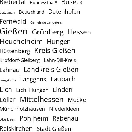
Buseck
Biebertal
Bundesstaat*
Dutenhofen
Deutschland
Butzbach
Fernwald
Gemeinde Langgöns
Gießen
Grünberg
Hessen
Heuchelheim
Hungen
Kreis Gießen
Hüttenberg
Krofdorf-Gleiberg
Lahn-Dill-Kreis
Landkreis Gießen
Lahnau
Laubach
Langgöns
Lang-Göns
Lich
Linden
Lich. Hungen
Mittelhessen
Lollar
Mücke
Münchholzhausen
Niederkleen
Pohlheim
Rabenau
Oberkleen
Reiskirchen
Stadt Gießen