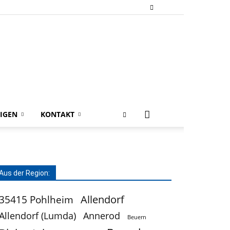
IGEN
KONTAKT
Aus der Region:
Allendorf
35415 Pohlheim
Allendorf (Lumda)
Annerod
Beuern