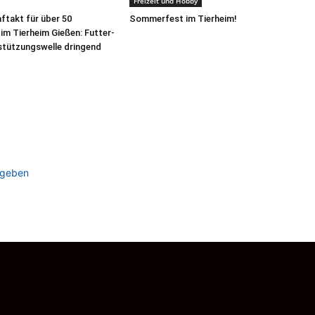
Freizeit und Hobby
ftakt für über 50
Sommerfest im Tierheim!
im Tierheim Gießen: Futter-
stützungswelle dringend
ugeben