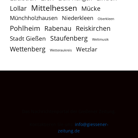
Mittelhessen
Lollar
Mücke
Münchholzhausen
Niederkleen
Oberkleen
Pohlheim
Reiskirchen
Rabenau
Staufenberg
Stadt Gießen
Weltmusik
Wettenberg
Wetzlar
Wetteraukreis
Das Nachrichtenportal der Gießener Zeitung.
Kontaktieren Sie uns:
info@giessener-
zeitung.de