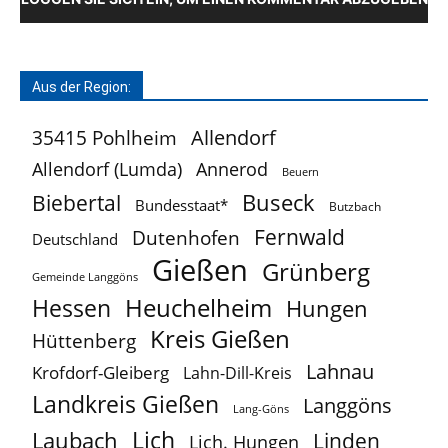
Aus der Region:
Allendorf
35415 Pohlheim
Allendorf (Lumda)
Annerod
Beuern
Buseck
Biebertal
Bundesstaat*
Butzbach
Fernwald
Dutenhofen
Deutschland
Gießen
Grünberg
Gemeinde Langgöns
Heuchelheim
Hessen
Hungen
Kreis Gießen
Hüttenberg
Lahnau
Krofdorf-Gleiberg
Lahn-Dill-Kreis
Landkreis Gießen
Langgöns
Lang-Göns
Lich
Laubach
Linden
Lich. Hungen