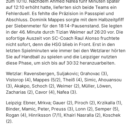
zum 10:10. Nachdem Ahmed Nafea fünf Minuten später
auf 12:10 erhöht hatte, lieferten sich beide Teams ein
Fehlerduell. Es fehlte die Präzision in Passspiel und
Abschluss. Dominik Mappes sorgte mit dem Halbzeitpfiff
per Siebenmeter für den 18:14-Pausenstand. Sie legten
in der 46. Minute durch Tizian Weimer auf 26:20 vor. Die
sofortige Auszeit von SC-Coach Raul Alonso fruchtete
nicht sofort, denn die HSG blieb in Front. Erst in den
letzten Spielminuten wie immer bei den Wetzlarer hörten
Sie auf Handball zu spielen und die Leipziger nutzten
diese Phase, um sich bis auf 30:32 heranzuarbeiten.
Wetzlar: Ravensbergen, Suljakovic; Grahovac (3),
Vistorop (4), Mappes (5/2), Theiß (4), Simic, Ahouansou
(3), Akakpo, Schoch (2), Weimer (2), Müller, Löwen,
Zacharias (2), Cavor (4), Nafea (3).
Leipzig: Ebner, Mrkva; Gauer (2), Piroch (2), Krzikalla (1),
Binder, Mamic, Peter, Preuss (3), Lonn (2), Semper (5),
Rogan (4), Hinriksson (7/1), Khairi Nasralla (2), Koschek
(2).