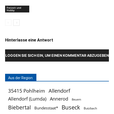
Freizeit und
Hobby
Hinterlasse eine Antwort
LOGGEN SIE SICH EIN, UM EINEN KOMMENTAR ABZUGEBEN
Aus der Region:
Allendorf
35415 Pohlheim
Allendorf (Lumda)
Annerod
Beuern
Buseck
Biebertal
Bundesstaat*
Butzbach