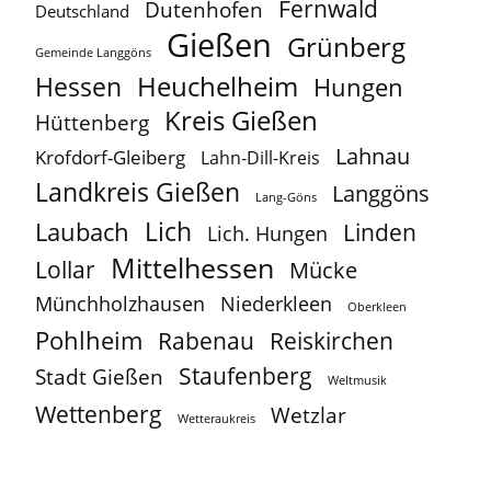
Fernwald
Dutenhofen
Deutschland
Gießen
Grünberg
Gemeinde Langgöns
Heuchelheim
Hessen
Hungen
Kreis Gießen
Hüttenberg
Lahnau
Krofdorf-Gleiberg
Lahn-Dill-Kreis
Landkreis Gießen
Langgöns
Lang-Göns
Lich
Laubach
Linden
Lich. Hungen
Mittelhessen
Lollar
Mücke
Münchholzhausen
Niederkleen
Oberkleen
Pohlheim
Reiskirchen
Rabenau
Staufenberg
Stadt Gießen
Weltmusik
Wettenberg
Wetzlar
Wetteraukreis