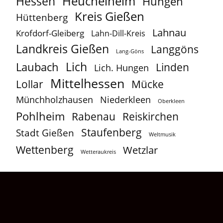
Heuchelheim
Hessen
Hungen
Kreis Gießen
Hüttenberg
Lahnau
Krofdorf-Gleiberg
Lahn-Dill-Kreis
Landkreis Gießen
Langgöns
Lang-Göns
Lich
Laubach
Linden
Lich. Hungen
Mittelhessen
Lollar
Mücke
Münchholzhausen
Niederkleen
Oberkleen
Pohlheim
Reiskirchen
Rabenau
Staufenberg
Stadt Gießen
Weltmusik
Wettenberg
Wetzlar
Wetteraukreis