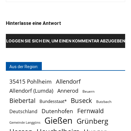
Hinterlasse eine Antwort
LOGGEN SIE SICH EIN, UM EINEN KOMMENTAR ABZUGEBEN
Aus der Region:
Allendorf
35415 Pohlheim
Allendorf (Lumda)
Annerod
Beuern
Buseck
Biebertal
Bundesstaat*
Butzbach
Fernwald
Dutenhofen
Deutschland
Gießen
Grünberg
Gemeinde Langgöns