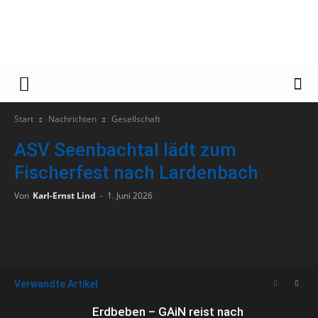
Gießener
Start
Nachrichten
Gesellschaft
ASV Seenbachtal lädt zum
Zeitung
Fischerfest nach Lardenbach
Von
Karl-Ernst Lind
-
1. Juni 2026
Verwandte Artikel
Erdbeben – GAiN reist nach