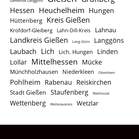
Gemeinde Langgöns
Heuchelheim
Hessen
Hungen
Kreis Gießen
Hüttenberg
Lahnau
Krofdorf-Gleiberg
Lahn-Dill-Kreis
Landkreis Gießen
Langgöns
Lang-Göns
Lich
Laubach
Linden
Lich. Hungen
Mittelhessen
Lollar
Mücke
Münchholzhausen
Niederkleen
Oberkleen
Pohlheim
Reiskirchen
Rabenau
Staufenberg
Stadt Gießen
Weltmusik
Wettenberg
Wetzlar
Wetteraukreis