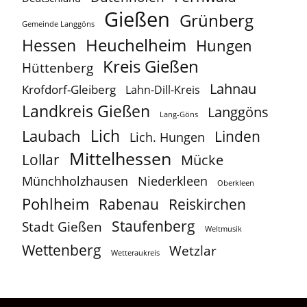
Gießen
Grünberg
Gemeinde Langgöns
Heuchelheim
Hessen
Hungen
Kreis Gießen
Hüttenberg
Lahnau
Krofdorf-Gleiberg
Lahn-Dill-Kreis
Landkreis Gießen
Langgöns
Lang-Göns
Lich
Laubach
Linden
Lich. Hungen
Mittelhessen
Lollar
Mücke
Münchholzhausen
Niederkleen
Oberkleen
Pohlheim
Reiskirchen
Rabenau
Staufenberg
Stadt Gießen
Weltmusik
Wettenberg
Wetzlar
Wetteraukreis