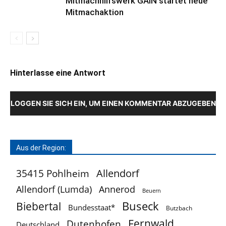
Mitmachhilfswerk GAiN startet neue
Mitmachaktion
Hinterlasse eine Antwort
LOGGEN SIE SICH EIN, UM EINEN KOMMENTAR ABZUGEBEN
Aus der Region:
Allendorf
35415 Pohlheim
Allendorf (Lumda)
Annerod
Beuern
Buseck
Biebertal
Bundesstaat*
Butzbach
Fernwald
Dutenhofen
Deutschland