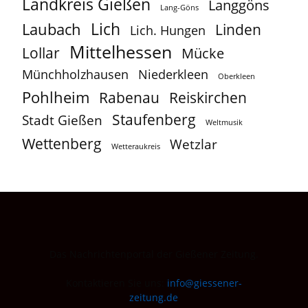
Landkreis Gießen
Langgöns
Lang-Göns
Lich
Laubach
Linden
Lich. Hungen
Mittelhessen
Lollar
Mücke
Münchholzhausen
Niederkleen
Oberkleen
Pohlheim
Reiskirchen
Rabenau
Staufenberg
Stadt Gießen
Weltmusik
Wettenberg
Wetzlar
Wetteraukreis
Das Nachrichtenportal der Gießener Zeitung.
Kontaktieren Sie uns:
info@giessener-
zeitung.de