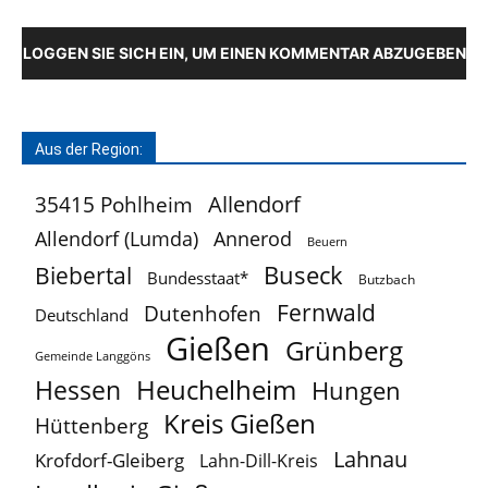
LOGGEN SIE SICH EIN, UM EINEN KOMMENTAR ABZUGEBEN
Aus der Region:
Allendorf
35415 Pohlheim
Allendorf (Lumda)
Annerod
Beuern
Buseck
Biebertal
Bundesstaat*
Butzbach
Fernwald
Dutenhofen
Deutschland
Gießen
Grünberg
Gemeinde Langgöns
Heuchelheim
Hessen
Hungen
Kreis Gießen
Hüttenberg
Lahnau
Krofdorf-Gleiberg
Lahn-Dill-Kreis