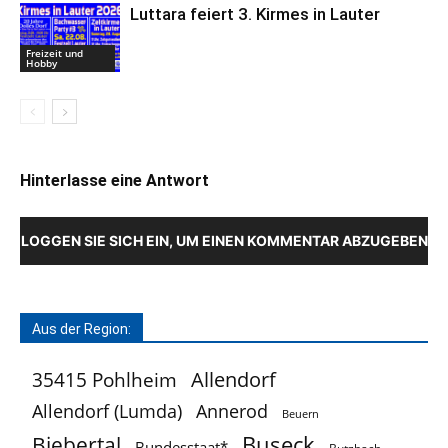
Luttara feiert 3. Kirmes in Lauter
Freizeit und
Hobby
Hinterlasse eine Antwort
LOGGEN SIE SICH EIN, UM EINEN KOMMENTAR ABZUGEBEN
Aus der Region:
Allendorf
35415 Pohlheim
Allendorf (Lumda)
Annerod
Beuern
Buseck
Biebertal
Bundesstaat*