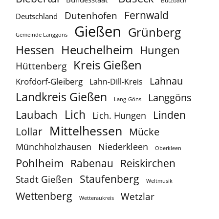
Butzbach
Fernwald
Dutenhofen
Deutschland
Gießen
Grünberg
Gemeinde Langgöns
Heuchelheim
Hessen
Hungen
Kreis Gießen
Hüttenberg
Lahnau
Krofdorf-Gleiberg
Lahn-Dill-Kreis
Landkreis Gießen
Langgöns
Lang-Göns
Lich
Laubach
Linden
Lich. Hungen
Mittelhessen
Lollar
Mücke
Münchholzhausen
Niederkleen
Oberkleen
Pohlheim
Reiskirchen
Rabenau
Staufenberg
Stadt Gießen
Weltmusik
Wettenberg
Wetzlar
Wetteraukreis