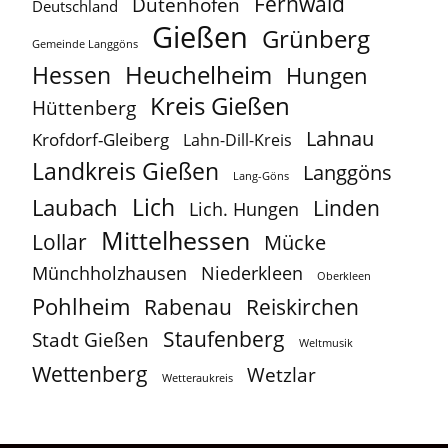
Fernwald
Dutenhofen
Deutschland
Gießen
Grünberg
Gemeinde Langgöns
Heuchelheim
Hessen
Hungen
Kreis Gießen
Hüttenberg
Lahnau
Krofdorf-Gleiberg
Lahn-Dill-Kreis
Landkreis Gießen
Langgöns
Lang-Göns
Lich
Laubach
Linden
Lich. Hungen
Mittelhessen
Lollar
Mücke
Münchholzhausen
Niederkleen
Oberkleen
Pohlheim
Reiskirchen
Rabenau
Staufenberg
Stadt Gießen
Weltmusik
Wettenberg
Wetzlar
Wetteraukreis