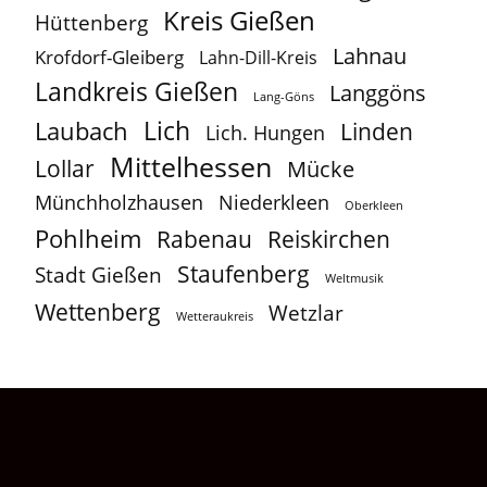
Kreis Gießen
Hüttenberg
Lahnau
Krofdorf-Gleiberg
Lahn-Dill-Kreis
Landkreis Gießen
Langgöns
Lang-Göns
Lich
Laubach
Linden
Lich. Hungen
Mittelhessen
Lollar
Mücke
Münchholzhausen
Niederkleen
Oberkleen
Pohlheim
Reiskirchen
Rabenau
Staufenberg
Stadt Gießen
Weltmusik
Wettenberg
Wetzlar
Wetteraukreis