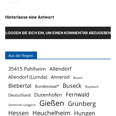
Hinterlasse eine Antwort
LOGGEN SIE SICH EIN, UM EINEN KOMMENTAR ABZUGEBEN
Aus der Region:
Allendorf
35415 Pohlheim
Allendorf (Lumda)
Annerod
Beuern
Buseck
Biebertal
Bundesstaat*
Butzbach
Fernwald
Dutenhofen
Deutschland
Gießen
Grünberg
Gemeinde Langgöns
Heuchelheim
Hessen
Hungen