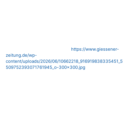
https://www.giessener-
zeitung.de/wp-
content/uploads/2026/06/10662218_916919838335451_5
509752393071761945_o-300×300.jpg