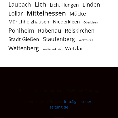
Lich
Laubach
Linden
Lich. Hungen
Mittelhessen
Lollar
Mücke
Münchholzhausen
Niederkleen
Oberkleen
Pohlheim
Reiskirchen
Rabenau
Staufenberg
Stadt Gießen
Weltmusik
Wettenberg
Wetzlar
Wetteraukreis
Das Nachrichtenportal der Gießener Zeitung.
Kontaktieren Sie uns:
info@giessener-
zeitung.de