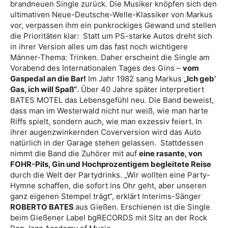
brandneuen Single zurück. Die Musiker knöpfen sich den
ultimativen Neue-Deutsche-Welle-Klassiker von Markus
vor, verpassen ihm ein punkrockiges Gewand und stellen
die Prioritäten klar: Statt um PS-starke Autos dreht sich
in ihrer Version alles um das fast noch wichtigere
Männer-Thema: Trinken. Daher erscheint die Single am
Vorabend des Internationalen Tages des Gins –
vom
Gaspedal an die Bar!
Im Jahr 1982 sang Markus
„Ich geb’
Gas, ich will Spaß“
. Über 40 Jahre später interpretiert
BATES MOTEL das Lebensgefühl neu. Die Band beweist,
dass man im Westerwald nicht nur weiß, wie man harte
Riffs spielt, sondern auch, wie man exzessiv feiert. In
ihrer augenzwinkernden Coverversion wird das Auto
natürlich in der Garage stehen gelassen. Stattdessen
nimmt die Band die Zuhörer mit auf
eine rasante, von
FOHR-Pils, Gin und Hochprozentigem begleitete Reise
durch die Welt der Partydrinks. „Wir wollten eine Party-
Hymne schaffen, die sofort ins Ohr geht, aber unseren
ganz eigenen Stempel trägt“, erklärt Interims-Sänger
ROBERTO BATES
aus Gießen. Erschienen ist die Single
beim Gießener Label bgRECORDS mit Sitz an der Rock