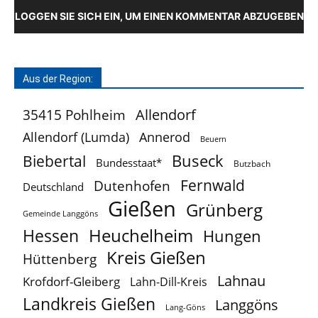
LOGGEN SIE SICH EIN, UM EINEN KOMMENTAR ABZUGEBEN
Aus der Region:
Allendorf
35415 Pohlheim
Allendorf (Lumda)
Annerod
Beuern
Buseck
Biebertal
Bundesstaat*
Butzbach
Fernwald
Dutenhofen
Deutschland
Gießen
Grünberg
Gemeinde Langgöns
Heuchelheim
Hessen
Hungen
Kreis Gießen
Hüttenberg
Lahnau
Krofdorf-Gleiberg
Lahn-Dill-Kreis
Landkreis Gießen
Langgöns
Lang-Göns