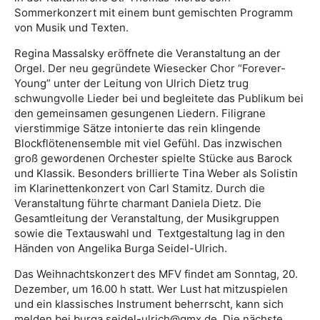
Sommerkonzert mit einem bunt gemischten Programm
von Musik und Texten.
Regina Massalsky eröffnete die Veranstaltung an der
Orgel. Der neu gegründete Wiesecker Chor “Forever-
Young” unter der Leitung von Ulrich Dietz trug
schwungvolle Lieder bei und begleitete das Publikum bei
den gemeinsamen gesungenen Liedern. Filigrane
vierstimmige Sätze intonierte das rein klingende
Blockflötenensemble mit viel Gefühl. Das inzwischen
groß gewordenen Orchester spielte Stücke aus Barock
und Klassik. Besonders brillierte Tina Weber als Solistin
im Klarinettenkonzert von Carl Stamitz. Durch die
Veranstaltung führte charmant Daniela Dietz. Die
Gesamtleitung der Veranstaltung, der Musikgruppen
sowie die Textauswahl und Textgestaltung lag in den
Händen von Angelika Burga Seidel-Ulrich.
Das Weihnachtskonzert des MFV findet am Sonntag, 20.
Dezember, um 16.00 h statt. Wer Lust hat mitzuspielen
und ein klassisches Instrument beherrscht, kann sich
melden bei burga.seidel-ulrich@gmx.de. Die nächste