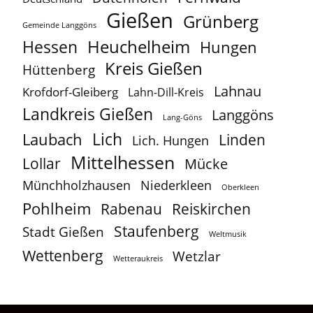
Gießen
Grünberg
Gemeinde Langgöns
Heuchelheim
Hessen
Hungen
Kreis Gießen
Hüttenberg
Lahnau
Krofdorf-Gleiberg
Lahn-Dill-Kreis
Landkreis Gießen
Langgöns
Lang-Göns
Lich
Laubach
Linden
Lich. Hungen
Mittelhessen
Lollar
Mücke
Münchholzhausen
Niederkleen
Oberkleen
Pohlheim
Reiskirchen
Rabenau
Staufenberg
Stadt Gießen
Weltmusik
Wettenberg
Wetzlar
Wetteraukreis