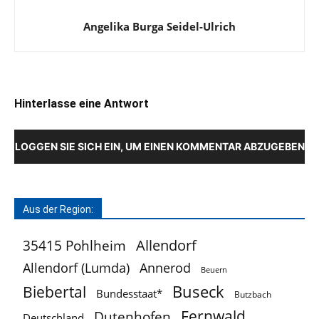
Angelika Burga Seidel-Ulrich
Hinterlasse eine Antwort
LOGGEN SIE SICH EIN, UM EINEN KOMMENTAR ABZUGEBEN
Aus der Region:
Allendorf
35415 Pohlheim
Allendorf (Lumda)
Annerod
Beuern
Buseck
Biebertal
Bundesstaat*
Butzbach
Fernwald
Dutenhofen
Deutschland