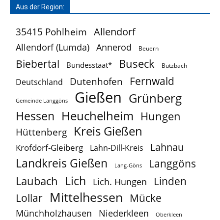
Aus der Region:
Allendorf
35415 Pohlheim
Allendorf (Lumda)
Annerod
Beuern
Buseck
Biebertal
Bundesstaat*
Butzbach
Fernwald
Dutenhofen
Deutschland
Gießen
Grünberg
Gemeinde Langgöns
Heuchelheim
Hessen
Hungen
Kreis Gießen
Hüttenberg
Lahnau
Krofdorf-Gleiberg
Lahn-Dill-Kreis
Landkreis Gießen
Langgöns
Lang-Göns
Lich
Laubach
Linden
Lich. Hungen
Mittelhessen
Lollar
Mücke
Münchholzhausen
Niederkleen
Oberkleen