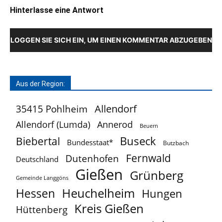
Hinterlasse eine Antwort
LOGGEN SIE SICH EIN, UM EINEN KOMMENTAR ABZUGEBEN
Aus der Region:
Allendorf
35415 Pohlheim
Allendorf (Lumda)
Annerod
Beuern
Buseck
Biebertal
Bundesstaat*
Butzbach
Fernwald
Dutenhofen
Deutschland
Gießen
Grünberg
Gemeinde Langgöns
Heuchelheim
Hessen
Hungen
Kreis Gießen
Hüttenberg