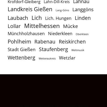
Lahnau
Krofdorf-Gleiberg
Lahn-Dill-Kreis
Landkreis Gießen
Langgöns
Lang-Göns
Lich
Laubach
Linden
Lich. Hungen
Mittelhessen
Lollar
Mücke
Münchholzhausen
Niederkleen
Oberkleen
Pohlheim
Reiskirchen
Rabenau
Staufenberg
Stadt Gießen
Weltmusik
Wettenberg
Wetzlar
Wetteraukreis
Das Nachrichtenportal der Gießener Zeitung.