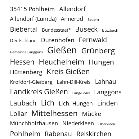
Allendorf
35415 Pohlheim
Allendorf (Lumda)
Annerod
Beuern
Buseck
Biebertal
Bundesstaat*
Butzbach
Fernwald
Dutenhofen
Deutschland
Gießen
Grünberg
Gemeinde Langgöns
Heuchelheim
Hessen
Hungen
Kreis Gießen
Hüttenberg
Lahnau
Krofdorf-Gleiberg
Lahn-Dill-Kreis
Landkreis Gießen
Langgöns
Lang-Göns
Lich
Laubach
Linden
Lich. Hungen
Mittelhessen
Lollar
Mücke
Münchholzhausen
Niederkleen
Oberkleen
Pohlheim
Reiskirchen
Rabenau