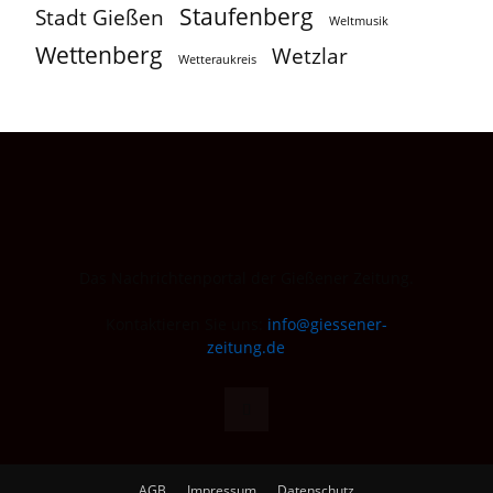
Staufenberg
Stadt Gießen
Weltmusik
Wettenberg
Wetzlar
Wetteraukreis
Das Nachrichtenportal der Gießener Zeitung.
Kontaktieren Sie uns:
info@giessener-
zeitung.de
AGB
Impressum
Datenschutz