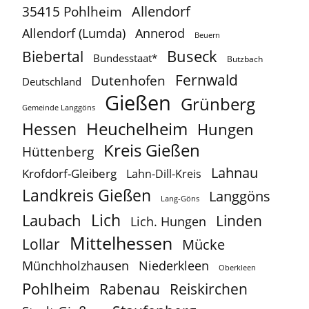
Allendorf
35415 Pohlheim
Allendorf (Lumda)
Annerod
Beuern
Buseck
Biebertal
Bundesstaat*
Butzbach
Fernwald
Dutenhofen
Deutschland
Gießen
Grünberg
Gemeinde Langgöns
Heuchelheim
Hessen
Hungen
Kreis Gießen
Hüttenberg
Lahnau
Krofdorf-Gleiberg
Lahn-Dill-Kreis
Landkreis Gießen
Langgöns
Lang-Göns
Lich
Laubach
Linden
Lich. Hungen
Mittelhessen
Lollar
Mücke
Münchholzhausen
Niederkleen
Oberkleen
Pohlheim
Reiskirchen
Rabenau