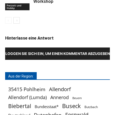
Workshop
Freizeit und
Hobby
Hinterlasse eine Antwort
LOGGEN SIE SICH EIN, UM EINEN KOMMENTAR ABZUGEBEN
Aus der Region:
Allendorf
35415 Pohlheim
Allendorf (Lumda)
Annerod
Beuern
Buseck
Biebertal
Bundesstaat*
Butzbach
Fernwald