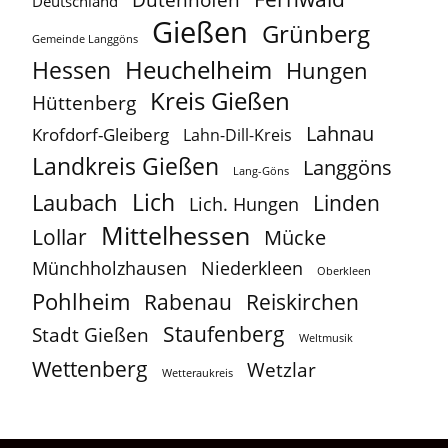
Dutenhofen
Deutschland
Gießen
Grünberg
Gemeinde Langgöns
Heuchelheim
Hessen
Hungen
Kreis Gießen
Hüttenberg
Lahnau
Krofdorf-Gleiberg
Lahn-Dill-Kreis
Landkreis Gießen
Langgöns
Lang-Göns
Lich
Laubach
Linden
Lich. Hungen
Mittelhessen
Lollar
Mücke
Münchholzhausen
Niederkleen
Oberkleen
Pohlheim
Reiskirchen
Rabenau
Staufenberg
Stadt Gießen
Weltmusik
Wettenberg
Wetzlar
Wetteraukreis