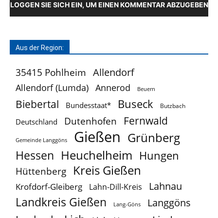
LOGGEN SIE SICH EIN, UM EINEN KOMMENTAR ABZUGEBEN
Aus der Region:
Allendorf
35415 Pohlheim
Allendorf (Lumda)
Annerod
Beuern
Buseck
Biebertal
Bundesstaat*
Butzbach
Fernwald
Dutenhofen
Deutschland
Gießen
Grünberg
Gemeinde Langgöns
Heuchelheim
Hessen
Hungen
Kreis Gießen
Hüttenberg
Lahnau
Krofdorf-Gleiberg
Lahn-Dill-Kreis
Landkreis Gießen
Langgöns
Lang-Göns