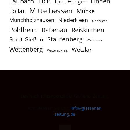
Lich
Laubach
Linden
Lich. Hungen
Mittelhessen
Lollar
Mücke
Münchholzhausen
Niederkleen
Oberkleen
Pohlheim
Reiskirchen
Rabenau
Staufenberg
Stadt Gießen
Weltmusik
Wettenberg
Wetzlar
Wetteraukreis
Das Nachrichtenportal der Gießener Zeitung.
Kontaktieren Sie uns:
info@giessener-
zeitung.de