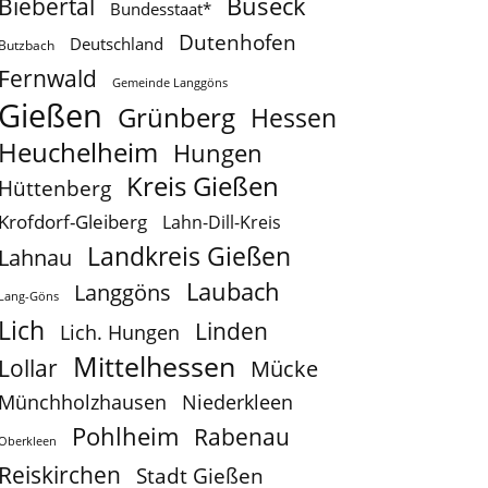
Buseck
Biebertal
Bundesstaat*
Dutenhofen
Deutschland
Butzbach
Fernwald
Gemeinde Langgöns
Gießen
Grünberg
Hessen
Heuchelheim
Hungen
Kreis Gießen
Hüttenberg
Krofdorf-Gleiberg
Lahn-Dill-Kreis
Landkreis Gießen
Lahnau
Laubach
Langgöns
Lang-Göns
Lich
Linden
Lich. Hungen
Mittelhessen
Lollar
Mücke
Münchholzhausen
Niederkleen
Pohlheim
Rabenau
Oberkleen
Reiskirchen
Stadt Gießen