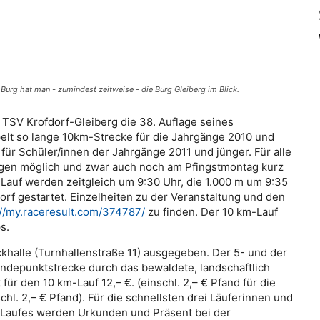
Burg hat man - zumindest zeitweise - die Burg Gleiberg im Blick.
r TSV Krofdorf-Gleiberg die 38. Auflage seines
pelt so lange 10km-Strecke für die Jahrgänge 2010 und
für Schüler/innen der Jahrgänge 2011 und jünger. Für alle
ngen möglich und zwar auch noch am Pfingstmontag kurz
Lauf werden zeitgleich um 9:30 Uhr, die 1.000 m um 9:35
dorf gestartet. Einzelheiten zu der Veranstaltung und den
://my.raceresult.com/374787/
zu finden. Der 10 km-Lauf
s.
halle (Turnhallenstraße 11) ausgegeben. Der 5- und der
endepunktstrecke durch das bewaldete, landschaftlich
 für den 10 km-Lauf 12,– €. (einschl. 2,– € Pfand für die
hl. 2,– € Pfand). Für die schnellsten drei Läuferinnen und
r-Laufes werden Urkunden und Präsent bei der