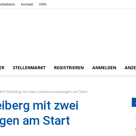
ediadaten
Kontakt
Hilfe
ER
STELLENMARKT
REGISTRIEREN
ANMELDEN
ANZE
Gießener
orf-Gleiberg mit zwei Laufveranstaltungen am Start
iberg mit zwei
gen am Start
Zeitung