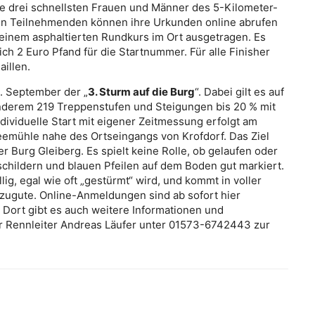
e drei schnellsten Frauen und Männer des 5-Kilometer-
gen Teilnehmenden können ihre Urkunden online abrufen
 einem asphaltierten Rundkurs im Ort ausgetragen. Es
ich 2 Euro Pfand für die Startnummer. Für alle Finisher
illen.
0. September der „
3. Sturm auf die Burg
“. Dabei gilt es auf
 anderem 219 Treppenstufen und Steigungen bis 20 % mit
ividuelle Start mit eigener Zeitmessung erfolgt am
mühle nahe des Ortseingangs von Krofdorf. Das Ziel
 Burg Gleiberg. Es spielt keine Rolle, ob gelaufen oder
schildern und blauen Pfeilen auf dem Boden gut markiert.
lig, egal wie oft „gestürmt“ wird, und kommt in voller
 zugute. Online-Anmeldungen sind ab sofort hier
 Dort gibt es auch weitere Informationen und
der Rennleiter Andreas Läufer unter 01573-6742443 zur