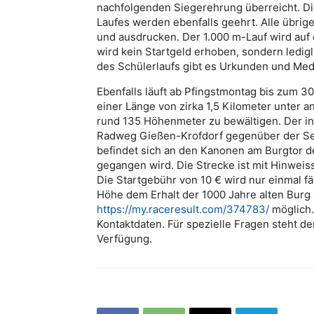
nachfolgenden Siegerehrung überreicht. Di
Laufes werden ebenfalls geehrt. Alle übri
und ausdrucken. Der 1.000 m-Lauf wird auf
wird kein Startgeld erhoben, sondern ledigl
des Schülerlaufs gibt es Urkunden und Meda
Ebenfalls läuft ab Pfingstmontag bis zum 3
einer Länge von zirka 1,5 Kilometer unter
rund 135 Höhenmeter zu bewältigen. Der ind
Radweg Gießen-Krofdorf gegenüber der See
befindet sich an den Kanonen am Burgtor der
gegangen wird. Die Strecke ist mit Hinweis
Die Startgebühr von 10 € wird nur einmal fäl
Höhe dem Erhalt der 1000 Jahre alten Burg
https://my.raceresult.com/374783/
möglich.
Kontaktdaten. Für spezielle Fragen steht 
Verfügung.