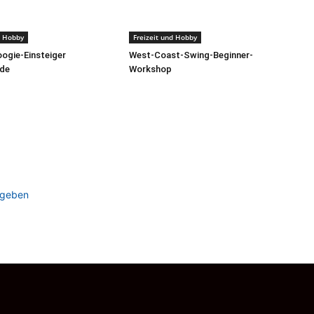
d Hobby
Freizeit und Hobby
ogie-Einsteiger
West-Coast-Swing-Beginner-
de
Workshop
ugeben