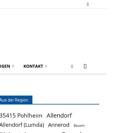
IGEN
KONTAKT
Aus der Region:
Allendorf
35415 Pohlheim
Allendorf (Lumda)
Annerod
Beuern