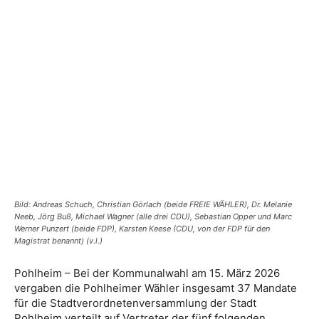
Bild: Andreas Schuch, Christian Görlach (beide FREIE WÄHLER), Dr. Melanie
Neeb, Jörg Buß, Michael Wagner (alle drei CDU), Sebastian Opper und Marc
Werner Punzert (beide FDP), Karsten Keese (CDU, von der FDP für den
Magistrat benannt) (v.l.)
Pohlheim – Bei der Kommunalwahl am 15. März 2026
vergaben die Pohlheimer Wähler insgesamt 37 Mandate
für die Stadtverordnetenversammlung der Stadt
Pohlheim verteilt auf Vertreter der fünf folgenden