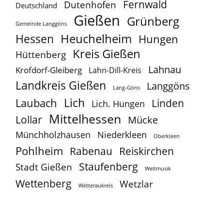
Fernwald
Dutenhofen
Deutschland
Gießen
Grünberg
Gemeinde Langgöns
Heuchelheim
Hessen
Hungen
Kreis Gießen
Hüttenberg
Lahnau
Krofdorf-Gleiberg
Lahn-Dill-Kreis
Landkreis Gießen
Langgöns
Lang-Göns
Lich
Laubach
Linden
Lich. Hungen
Mittelhessen
Lollar
Mücke
Münchholzhausen
Niederkleen
Oberkleen
Pohlheim
Reiskirchen
Rabenau
Staufenberg
Stadt Gießen
Weltmusik
Wettenberg
Wetzlar
Wetteraukreis