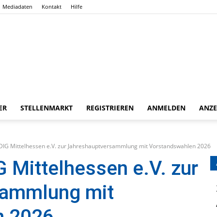
Mediadaten
Kontakt
Hilfe
ER
STELLENMARKT
REGISTRIEREN
ANMELDEN
ANZE
Gießener
 DIG Mittelhessen e.V. zur Jahreshauptversammlung mit Vorstandswahlen 2026
G Mittelhessen e.V. zur
sammlung mit
Zeitung
n 2026