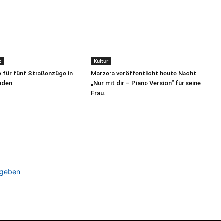
t
Kultur
 für fünf Straßenzüge in
Marzera veröffentlicht heute Nacht
nden
„Nur mit dir – Piano Version“ für seine
Frau.
ugeben