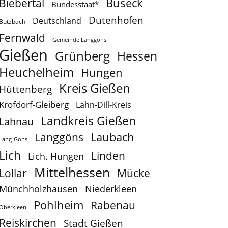
Buseck
Biebertal
Bundesstaat*
Dutenhofen
Deutschland
Butzbach
Fernwald
Gemeinde Langgöns
Gießen
Grünberg
Hessen
Heuchelheim
Hungen
Kreis Gießen
Hüttenberg
Krofdorf-Gleiberg
Lahn-Dill-Kreis
Landkreis Gießen
Lahnau
Laubach
Langgöns
Lang-Göns
Lich
Linden
Lich. Hungen
Mittelhessen
Lollar
Mücke
Münchholzhausen
Niederkleen
Pohlheim
Rabenau
Oberkleen
Reiskirchen
Stadt Gießen