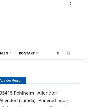
IGEN
KONTAKT
Aus der Region:
Allendorf
35415 Pohlheim
Allendorf (Lumda)
Annerod
Beuern