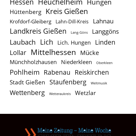
Heuchelheim
Hessen
Hungen
Kreis Gießen
Hüttenberg
Lahnau
Krofdorf-Gleiberg
Lahn-Dill-Kreis
Landkreis Gießen
Langgöns
Lang-Göns
Lich
Laubach
Linden
Lich. Hungen
Mittelhessen
Lollar
Mücke
Münchholzhausen
Niederkleen
Oberkleen
Pohlheim
Reiskirchen
Rabenau
Staufenberg
Stadt Gießen
Weltmusik
Wettenberg
Wetzlar
Wetteraukreis