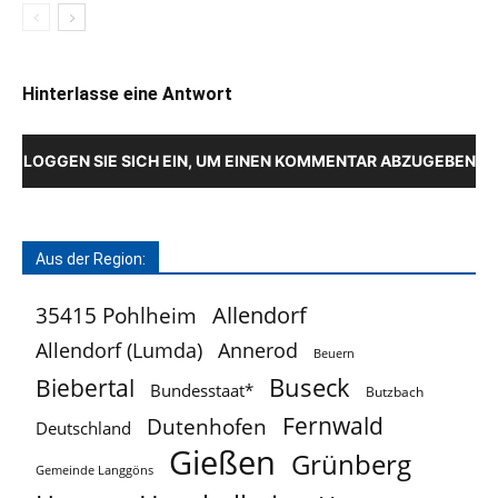
Hinterlasse eine Antwort
LOGGEN SIE SICH EIN, UM EINEN KOMMENTAR ABZUGEBEN
Aus der Region:
Allendorf
35415 Pohlheim
Allendorf (Lumda)
Annerod
Beuern
Buseck
Biebertal
Bundesstaat*
Butzbach
Fernwald
Dutenhofen
Deutschland
Gießen
Grünberg
Gemeinde Langgöns