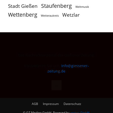
Staufenberg
Stadt Gießen
Weltmusik
Wettenberg
Wetzlar
Wetteraukreis
Das Nachrichtenportal der Gießener Zeitung.
Kontaktieren Sie uns:
info@giessener-
zeitung.de
AGB
Impressum
Datenschutz
© GZ Medien GmbH. Powered by
noxtec GmbH
.