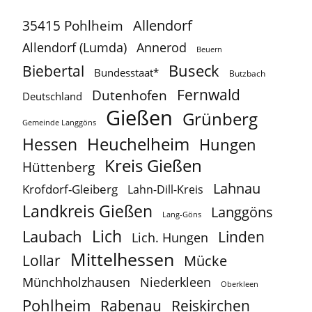
Allendorf
35415 Pohlheim
Allendorf (Lumda)
Annerod
Beuern
Buseck
Biebertal
Bundesstaat*
Butzbach
Fernwald
Dutenhofen
Deutschland
Gießen
Grünberg
Gemeinde Langgöns
Heuchelheim
Hessen
Hungen
Kreis Gießen
Hüttenberg
Lahnau
Krofdorf-Gleiberg
Lahn-Dill-Kreis
Landkreis Gießen
Langgöns
Lang-Göns
Lich
Laubach
Linden
Lich. Hungen
Mittelhessen
Lollar
Mücke
Münchholzhausen
Niederkleen
Oberkleen
Pohlheim
Reiskirchen
Rabenau