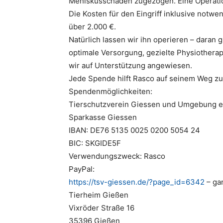
Meniskusschaden zugezogen. Eine Operatio
Die Kosten für den Eingriff inklusive notw
über 2.000 €.
Natürlich lassen wir ihn operieren – daran 
optimale Versorgung, gezielte Physiotherap
wir auf Unterstützung angewiesen.
Jede Spende hilft Rasco auf seinem Weg zu
Spendenmöglichkeiten:
Tierschutzverein Giessen und Umgebung e
Sparkasse Giessen
IBAN: DE76 5135 0025 0200 5054 24
BIC: SKGIDE5F
Verwendungszweck: Rasco
PayPal:
https://tsv-giessen.de/?page_id=6342
– gan
Tierheim Gießen
Vixröder Straße 16
35396 Gießen