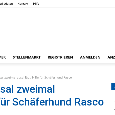
ediadaten
Kontakt
Hilfe
PER
STELLENMARKT
REGISTRIEREN
ANMELDEN
ANZ
Gießener
al zweimal zuschlägt: Hilfe für Schäferhund Rasco
sal zweimal
 für Schäferhund Rasco
Zeitung