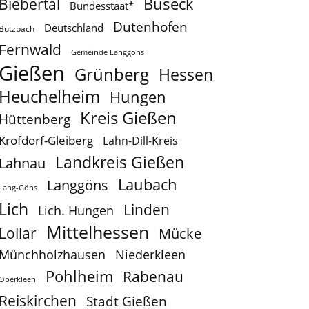
Buseck
Biebertal
Bundesstaat*
Dutenhofen
Deutschland
Butzbach
Fernwald
Gemeinde Langgöns
Gießen
Grünberg
Hessen
Heuchelheim
Hungen
Kreis Gießen
Hüttenberg
Krofdorf-Gleiberg
Lahn-Dill-Kreis
Landkreis Gießen
Lahnau
Laubach
Langgöns
Lang-Göns
Lich
Linden
Lich. Hungen
Mittelhessen
Lollar
Mücke
Münchholzhausen
Niederkleen
Pohlheim
Rabenau
Oberkleen
Reiskirchen
Stadt Gießen