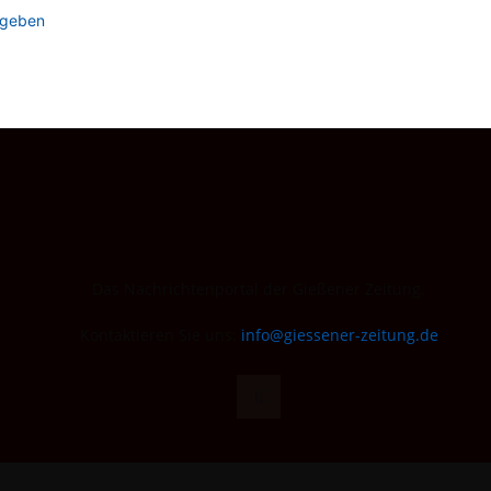
ugeben
Das Nachrichtenportal der Gießener Zeitung.
Kontaktieren Sie uns:
info@giessener-zeitung.de