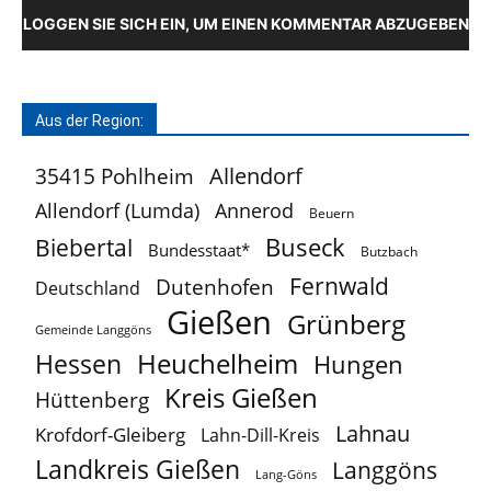
LOGGEN SIE SICH EIN, UM EINEN KOMMENTAR ABZUGEBEN
Aus der Region:
Allendorf
35415 Pohlheim
Allendorf (Lumda)
Annerod
Beuern
Buseck
Biebertal
Bundesstaat*
Butzbach
Fernwald
Dutenhofen
Deutschland
Gießen
Grünberg
Gemeinde Langgöns
Heuchelheim
Hessen
Hungen
Kreis Gießen
Hüttenberg
Lahnau
Krofdorf-Gleiberg
Lahn-Dill-Kreis
Landkreis Gießen
Langgöns
Lang-Göns