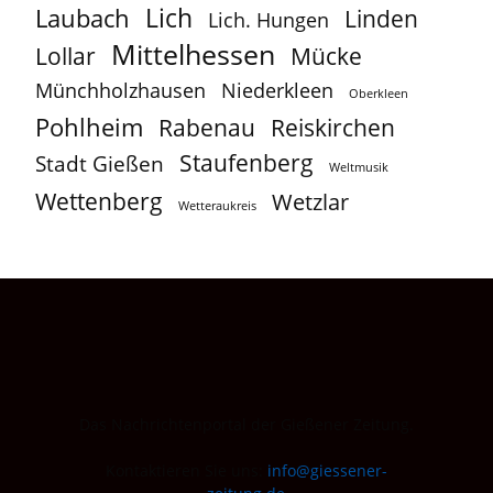
Lich
Laubach
Linden
Lich. Hungen
Mittelhessen
Lollar
Mücke
Münchholzhausen
Niederkleen
Oberkleen
Pohlheim
Reiskirchen
Rabenau
Staufenberg
Stadt Gießen
Weltmusik
Wettenberg
Wetzlar
Wetteraukreis
Das Nachrichtenportal der Gießener Zeitung.
Kontaktieren Sie uns:
info@giessener-