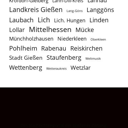
Lahnau
Krofdorf-Gleiberg
Lahn-Dill-Kreis
Landkreis Gießen
Langgöns
Lang-Göns
Lich
Laubach
Linden
Lich. Hungen
Mittelhessen
Lollar
Mücke
Münchholzhausen
Niederkleen
Oberkleen
Pohlheim
Reiskirchen
Rabenau
Staufenberg
Stadt Gießen
Weltmusik
Wettenberg
Wetzlar
Wetteraukreis
Das Nachrichtenportal der Gießener Zeitung.