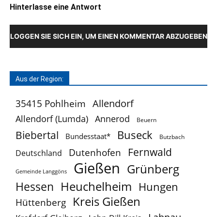
Hinterlasse eine Antwort
LOGGEN SIE SICH EIN, UM EINEN KOMMENTAR ABZUGEBEN
Aus der Region:
Allendorf
35415 Pohlheim
Allendorf (Lumda)
Annerod
Beuern
Buseck
Biebertal
Bundesstaat*
Butzbach
Fernwald
Dutenhofen
Deutschland
Gießen
Grünberg
Gemeinde Langgöns
Heuchelheim
Hessen
Hungen
Kreis Gießen
Hüttenberg