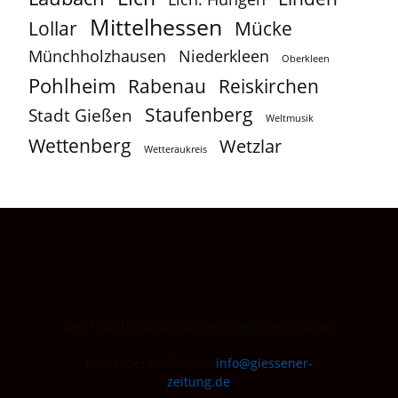
Mittelhessen
Lollar
Mücke
Münchholzhausen
Niederkleen
Oberkleen
Pohlheim
Reiskirchen
Rabenau
Staufenberg
Stadt Gießen
Weltmusik
Wettenberg
Wetzlar
Wetteraukreis
Das Nachrichtenportal der Gießener Zeitung.
Kontaktieren Sie uns:
info@giessener-
zeitung.de