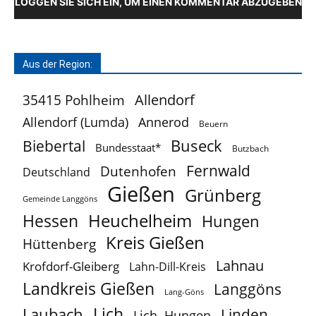
LOGGEN SIE SICH EIN, UM EINEN KOMMENTAR ABZUGEBEN
Aus der Region:
Allendorf
35415 Pohlheim
Allendorf (Lumda)
Annerod
Beuern
Buseck
Biebertal
Bundesstaat*
Butzbach
Fernwald
Dutenhofen
Deutschland
Gießen
Grünberg
Gemeinde Langgöns
Heuchelheim
Hessen
Hungen
Kreis Gießen
Hüttenberg
Lahnau
Krofdorf-Gleiberg
Lahn-Dill-Kreis
Landkreis Gießen
Langgöns
Lang-Göns
Lich
Laubach
Linden
Lich. Hungen