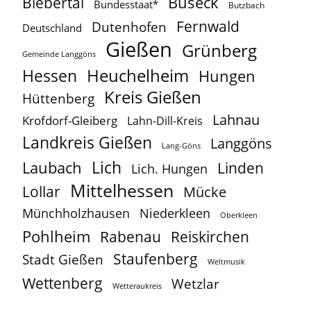
Buseck
Biebertal
Bundesstaat*
Butzbach
Fernwald
Dutenhofen
Deutschland
Gießen
Grünberg
Gemeinde Langgöns
Heuchelheim
Hessen
Hungen
Kreis Gießen
Hüttenberg
Lahnau
Krofdorf-Gleiberg
Lahn-Dill-Kreis
Landkreis Gießen
Langgöns
Lang-Göns
Lich
Laubach
Linden
Lich. Hungen
Mittelhessen
Lollar
Mücke
Münchholzhausen
Niederkleen
Oberkleen
Pohlheim
Reiskirchen
Rabenau
Staufenberg
Stadt Gießen
Weltmusik
Wettenberg
Wetzlar
Wetteraukreis