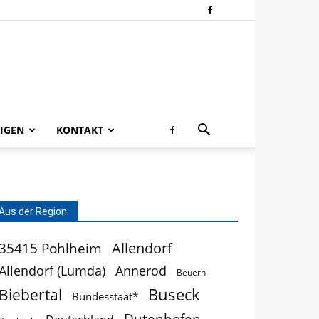
IGEN
KONTAKT
Aus der Region:
Allendorf
35415 Pohlheim
Allendorf (Lumda)
Annerod
Beuern
Buseck
Biebertal
Bundesstaat*
Dutenhofen