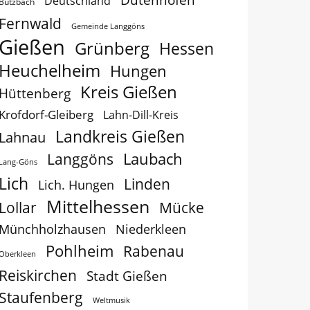
Deutschland
Butzbach
Fernwald
Gemeinde Langgöns
Gießen
Grünberg
Hessen
Heuchelheim
Hungen
Kreis Gießen
Hüttenberg
Krofdorf-Gleiberg
Lahn-Dill-Kreis
Landkreis Gießen
Lahnau
Laubach
Langgöns
Lang-Göns
Lich
Linden
Lich. Hungen
Mittelhessen
Lollar
Mücke
Münchholzhausen
Niederkleen
Pohlheim
Rabenau
Oberkleen
Reiskirchen
Stadt Gießen
Staufenberg
Weltmusik