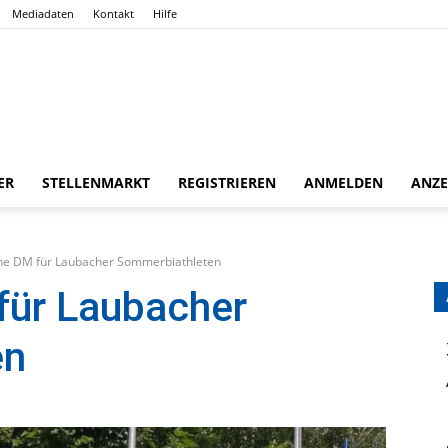
Mediadaten
Kontakt
Hilfe
Gießener
ER
STELLENMARKT
REGISTRIEREN
ANMELDEN
ANZE
che DM für Laubacher Sommerbiathleten
Zeitung
für Laubacher
en