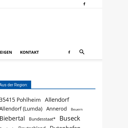
EIGEN
KONTAKT
Aus der Region:
Allendorf
35415 Pohlheim
Allendorf (Lumda)
Annerod
Beuern
Buseck
Biebertal
Bundesstaat*
Dutenhofen