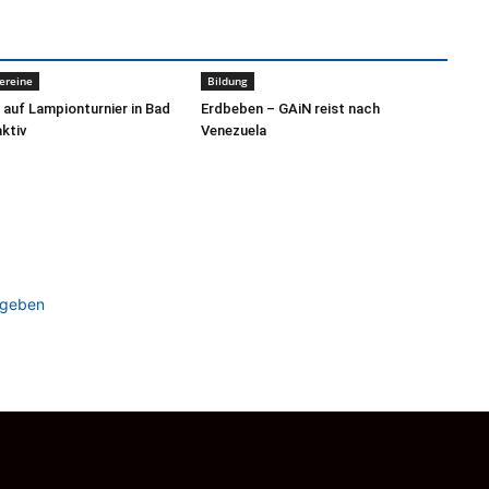
ereine
Bildung
auf Lampionturnier in Bad
Erdbeben – GAiN reist nach
ktiv
Venezuela
ugeben