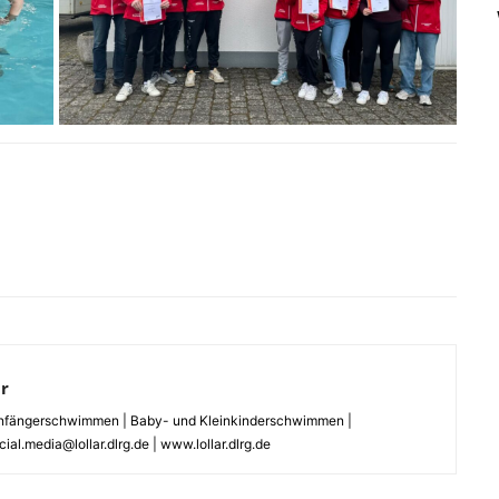
r
| Anfängerschwimmen | Baby- und Kleinkinderschwimmen |
al.media@lollar.dlrg.de | www.lollar.dlrg.de