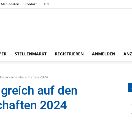
Mediadaten
Kontakt
Hilfe
Gießener
PER
STELLENMARKT
REGISTRIEREN
ANMELDEN
ANZ
n Bezirksmeisterschaften 2024
Zeitung
lgreich auf den
chaften 2024