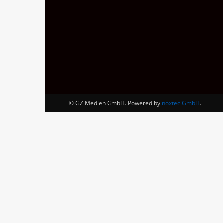
© GZ Medien GmbH. Powered by
noxtec GmbH
.