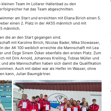
m kleinen Team im Lollarer Hallenbad zu den
erfolgreicher hat das Team abgeschnitten.
immer am Start und erreichten mit Eliana Birich einen 5.
weber einen 2. Platz in der AK55 männlich und mit
55 männlich.
en die an den Start gegangen sind.
chaft mit Karoline Birich, Nicolas Bader, Mika Stowasser,
In der AK 100 weiblich erreichte die Mannschalft mit Lea
ger und Özge Sinem Özker ebenfalls den ersten Platz. Zum
ch mit Dirk Arnold, Johannes Kreiling, Tobias Müller und
 und alle Mannschaften haben sich damit die Qualifikation
ommen. Auch mit dabei war als Helfer im Wasser, ohne
nden kann, Julian Baumgärtner.