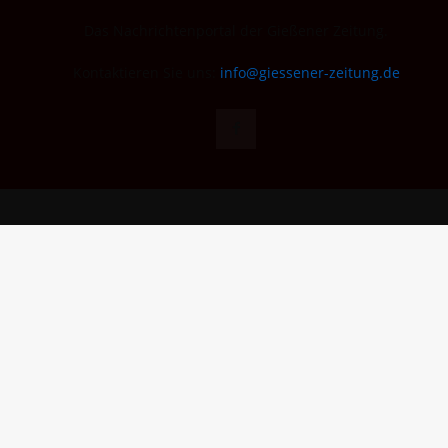
Das Nachrichtenportal der Gießener Zeitung.
Kontaktieren Sie uns:
info@giessener-zeitung.de