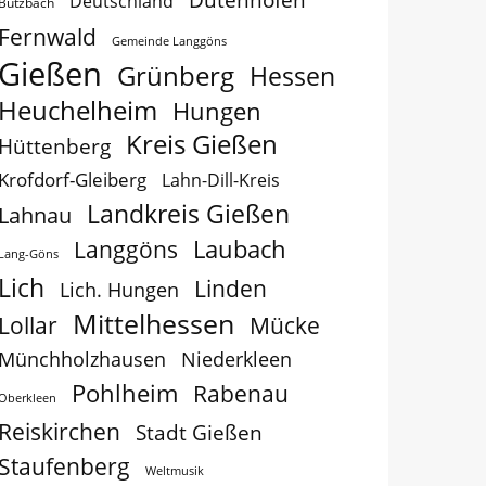
Deutschland
Butzbach
Fernwald
Gemeinde Langgöns
Gießen
Grünberg
Hessen
Heuchelheim
Hungen
Kreis Gießen
Hüttenberg
Krofdorf-Gleiberg
Lahn-Dill-Kreis
Landkreis Gießen
Lahnau
Laubach
Langgöns
Lang-Göns
Lich
Linden
Lich. Hungen
Mittelhessen
Lollar
Mücke
Münchholzhausen
Niederkleen
Pohlheim
Rabenau
Oberkleen
Reiskirchen
Stadt Gießen
Staufenberg
Weltmusik