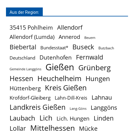
Aus der Region:
Allendorf
35415 Pohlheim
Allendorf (Lumda)
Annerod
Beuern
Buseck
Biebertal
Bundesstaat*
Butzbach
Fernwald
Dutenhofen
Deutschland
Gießen
Grünberg
Gemeinde Langgöns
Heuchelheim
Hessen
Hungen
Kreis Gießen
Hüttenberg
Lahnau
Krofdorf-Gleiberg
Lahn-Dill-Kreis
Landkreis Gießen
Langgöns
Lang-Göns
Lich
Laubach
Linden
Lich. Hungen
Mittelhessen
Lollar
Mücke