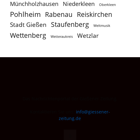
Münchholzhausen
Niederkleen
Oberkleen
Pohlheim
Reiskirchen
Rabenau
Staufenberg
Stadt Gießen
Weltmusik
Wettenberg
Wetzlar
Wetteraukreis
Das Nachrichtenportal der Gießener Zeitung.
Kontaktieren Sie uns:
info@giessener-
zeitung.de