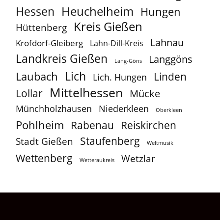
Heuchelheim
Hessen
Hungen
Kreis Gießen
Hüttenberg
Lahnau
Krofdorf-Gleiberg
Lahn-Dill-Kreis
Landkreis Gießen
Langgöns
Lang-Göns
Lich
Laubach
Linden
Lich. Hungen
Mittelhessen
Lollar
Mücke
Münchholzhausen
Niederkleen
Oberkleen
Pohlheim
Reiskirchen
Rabenau
Staufenberg
Stadt Gießen
Weltmusik
Wettenberg
Wetzlar
Wetteraukreis