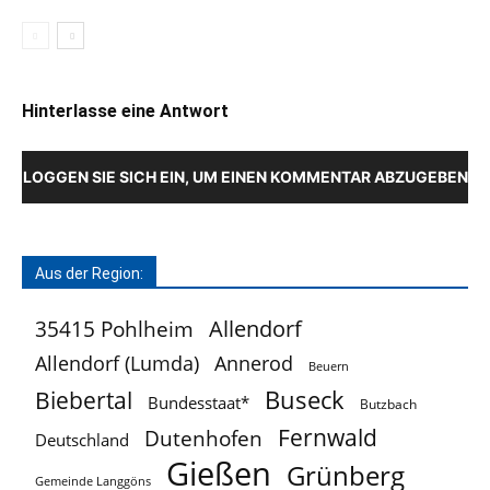
Hinterlasse eine Antwort
LOGGEN SIE SICH EIN, UM EINEN KOMMENTAR ABZUGEBEN
Aus der Region:
Allendorf
35415 Pohlheim
Allendorf (Lumda)
Annerod
Beuern
Buseck
Biebertal
Bundesstaat*
Butzbach
Fernwald
Dutenhofen
Deutschland
Gießen
Grünberg
Gemeinde Langgöns