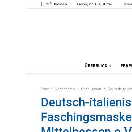
C
31
Freitag, 07. August 2026
Medi
Giessen
ÜBERBLICK
EPAP
Start
Nachrichten
Gesellschaft
Deutsch-italie
Deutsch-italieni
Faschingsmasken
Mittelhessen e.V