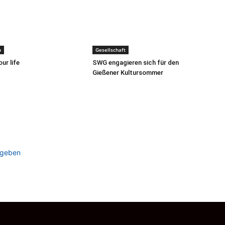
n
Gesellschaft
ur life
SWG engagieren sich für den
Gießener Kultursommer
ugeben