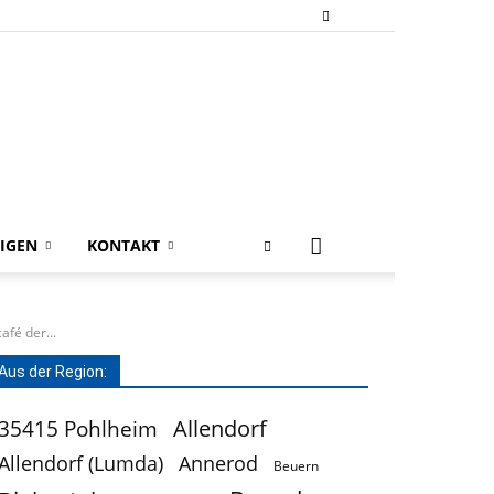
IGEN
KONTAKT
afé der...
Aus der Region:
Allendorf
35415 Pohlheim
Allendorf (Lumda)
Annerod
Beuern