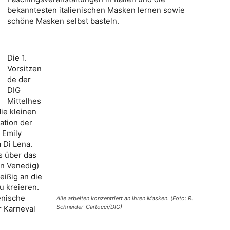
bekanntesten italienischen Masken lernen sowie
schöne Masken selbst basteln.
Die 1.
Vorsitzen
de der
DIG
Mittelhes
ie kleinen
ation der
 Emily
 Di Lena.
s über das
in Venedig)
eißig an die
u kreieren.
enische
Alle arbeiten konzentriert an ihren Masken. (Foto: R.
Schneider-Cartocci/DIG)
r Karneval