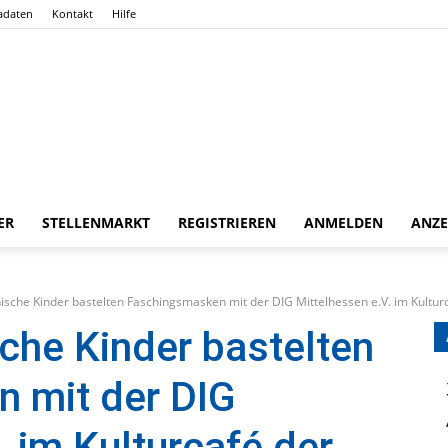
adaten
Kontakt
Hilfe
ER
STELLENMARKT
REGISTRIEREN
ANMELDEN
ANZE
Gießener
nische Kinder bastelten Faschingsmasken mit der DIG Mittelhessen e.V. im Kulturc
sche Kinder bastelten
 mit der DIG
Zeitung
. im Kulturcafé der