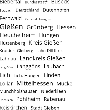
Buseck
Biebertal
Bundesstaat*
Dutenhofen
Deutschland
Butzbach
Fernwald
Gemeinde Langgöns
Gießen
Grünberg
Hessen
Heuchelheim
Hungen
Kreis Gießen
Hüttenberg
Krofdorf-Gleiberg
Lahn-Dill-Kreis
Landkreis Gießen
Lahnau
Laubach
Langgöns
Lang-Göns
Lich
Linden
Lich. Hungen
Mittelhessen
Lollar
Mücke
Münchholzhausen
Niederkleen
Pohlheim
Rabenau
Oberkleen
Reiskirchen
Stadt Gießen