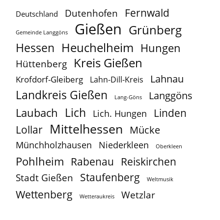
Fernwald
Dutenhofen
Deutschland
Gießen
Grünberg
Gemeinde Langgöns
Heuchelheim
Hessen
Hungen
Kreis Gießen
Hüttenberg
Lahnau
Krofdorf-Gleiberg
Lahn-Dill-Kreis
Landkreis Gießen
Langgöns
Lang-Göns
Lich
Laubach
Linden
Lich. Hungen
Mittelhessen
Lollar
Mücke
Münchholzhausen
Niederkleen
Oberkleen
Pohlheim
Reiskirchen
Rabenau
Staufenberg
Stadt Gießen
Weltmusik
Wettenberg
Wetzlar
Wetteraukreis