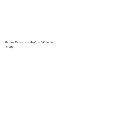
Bettina Ferraro mit Großpudelhündin
“Meggi”