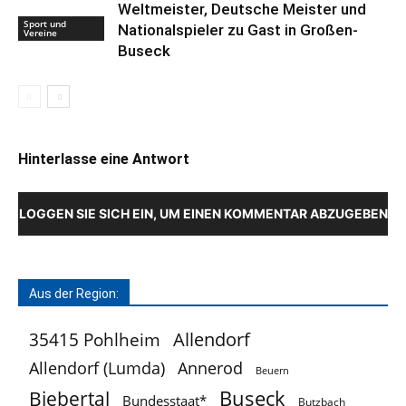
Weltmeister, Deutsche Meister und
Sport und
Nationalspieler zu Gast in Großen-
Vereine
Buseck
Hinterlasse eine Antwort
LOGGEN SIE SICH EIN, UM EINEN KOMMENTAR ABZUGEBEN
Aus der Region:
Allendorf
35415 Pohlheim
Allendorf (Lumda)
Annerod
Beuern
Buseck
Biebertal
Bundesstaat*
Butzbach